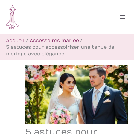
Aller
R
au
e
contenu
c
h
Accueil
Accessoires mariée
e
5 astuces pour accessoiriser une tenue de
r
mariage avec élégance
c
h
e
r
5 astuces pour