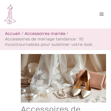
Aller
R
au
e
contenu
c
h
Accueil
Accessoires mariée
e
Accessoires de mariage tendance : 10
r
incontournables pour sublimer votre look
c
h
e
r
Accessoires de