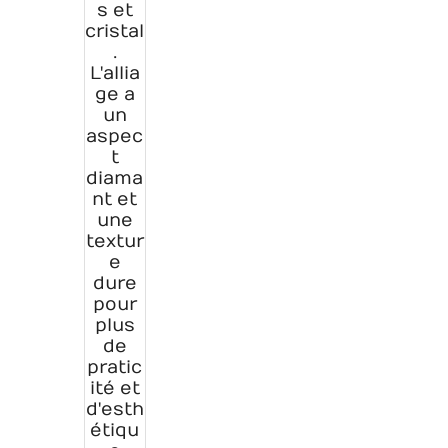
s et
cristal
.
L'allia
ge a
un
aspec
t
diama
nt et
une
textur
e
dure
pour
plus
de
pratic
ité et
d'esth
étiqu