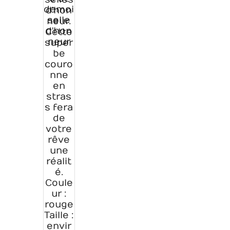
demoi
d'hon
selle
neur.
d'hon
Cette
neur
super
be
couro
nne
en
stras
s fera
de
votre
rêve
une
réalit
é.
Coule
ur :
rouge
Taille :
envir