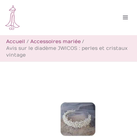
Aller
R
au
e
contenu
c
h
Accueil
Accessoires mariée
e
Avis sur le diadème JWICOS : perles et cristaux
r
vintage
c
h
e
r