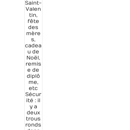
Saint-
Valen
tin,
fête
des
mère
s,
cadea
u de
Noël,
remis
e de
diplô
me,
etc
Sécur
ité : il
y a
deux
trous
ronds