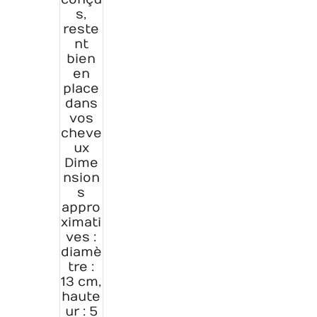
s,
reste
nt
bien
en
place
dans
vos
cheve
ux
Dime
nsion
s
appro
ximati
ves :
diamè
tre :
13 cm,
haute
ur : 5