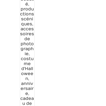
é,
produ
ctions
scéni
ques,
acces
soires
de
photo
graph
ie,
costu
me
d'Hall
owee
n,
anniv
ersair
e,
cadea
u de