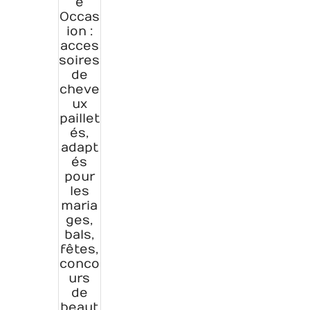
e
Occas
ion :
acces
soires
de
cheve
ux
paillet
és,
adapt
és
pour
les
maria
ges,
bals,
fêtes,
conco
urs
de
beaut