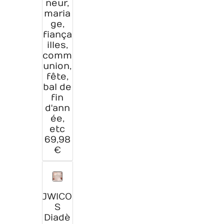
neur,
maria
ge,
fiança
illes,
comm
union,
fête,
bal de
fin
d'ann
ée,
etc
69,98
€
JWICO
S
Diadè