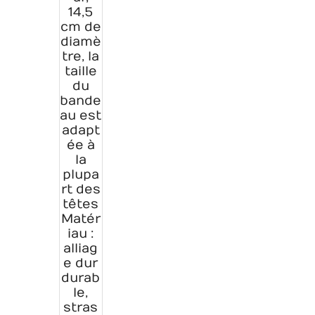
14,5
cm de
diamè
tre, la
taille
du
bande
au est
adapt
ée à
la
plupa
rt des
têtes
Matér
iau :
alliag
e dur
durab
le,
stras