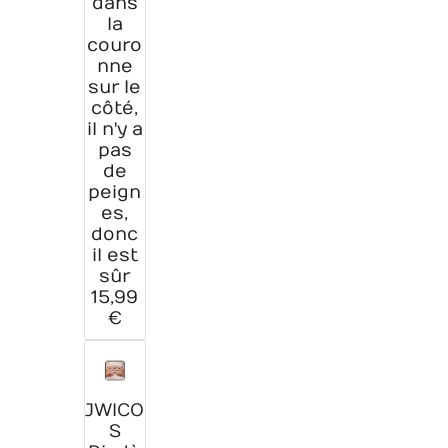
dans
la
couro
nne
sur le
côté,
il n'y a
pas
de
peign
es,
donc
il est
sûr
15,99
€
JWICO
S