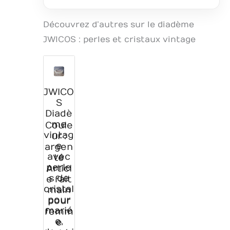
Découvrez d’autres sur le diadème
JWICOS : perles et cristaux vintage
JWICO
S
Diadè
me
Coule
vintag
ur :
e
argen
avec
té
perle
Articl
s de
e fait
cristal
main
pour
pour
marié
femm
e,
e