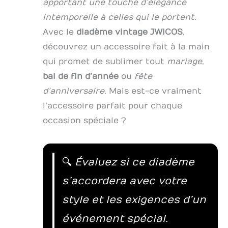
apportant une touche d’élégance
intemporelle à celles qui le portent.
Avec le
diadème vintage JWICOS
,
découvrez un accessoire fait à la main
qui promet de sublimer tout
mariage
,
bal de fin d’année
ou
fête
d’anniversaire
. Mais est-ce vraiment
l’accessoire parfait pour chaque
occasion spéciale ?
🔍
Évaluez si ce diadème
s’accordera avec votre
style et les exigences d’un
événement spécial.