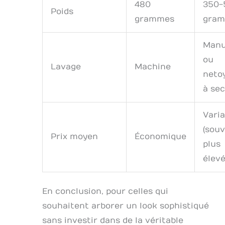
480
350-
Poids
grammes
gra
Manu
ou
Lavage
Machine
neto
à sec
Varia
(sou
Prix moyen
Économique
plus
élevé
En conclusion, pour celles qui
souhaitent arborer un look sophistiqué
sans investir dans de la véritable