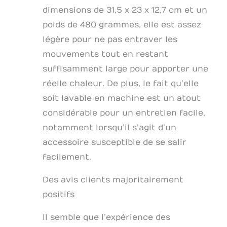
chaud, adapté aux
dimensions de 31,5 x 23 x 12,7 cm et un
sports d'intérieur et
poids de 480 grammes, elle est assez
d'extérieur, c'est un
légère pour ne pas entraver les
accessoire très
pratique en hiver,
mouvements tout en restant
vous permet d'avoir
suffisamment large pour apporter une
un hiver au chaud.
Le cadeau parfait: un
réelle chaleur. De plus, le fait qu’elle
châle élégant et à la
soit lavable en machine est un atout
mode, qui peut être
considérable pour un entretien facile,
assorti à toutes
sortes de
notamment lorsqu’il s’agit d’un
vêtements, adapté à
accessoire susceptible de se salir
diverses occasions.
Vous pouvez le
facilement.
donner à la famille,
aux amis et aux
Des avis clients majoritairement
amoureux pour les
positifs
anniversaires, Noël
et le nouvel an. C'est
Il semble que l’expérience des
l'option cadeau