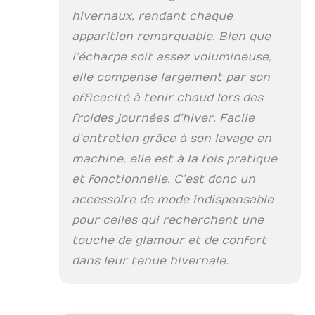
accessoire très
hivernaux, rendant chaque
pratique en hiver,
apparition remarquable. Bien que
vous permet d'avoir
un hiver au chaud.
l’écharpe soit assez volumineuse,
Le cadeau parfait: un
elle compense largement par son
châle élégant et à la
efficacité à tenir chaud lors des
mode, qui peut être
assorti à toutes
froides journées d’hiver. Facile
sortes de
d’entretien grâce à son lavage en
vêtements, adapté à
diverses occasions.
machine, elle est à la fois pratique
Vous pouvez le
et fonctionnelle. C’est donc un
donner à la famille,
accessoire de mode indispensable
aux amis et aux
amoureux pour les
pour celles qui recherchent une
anniversaires, Noël
touche de glamour et de confort
et le nouvel an. C'est
dans leur tenue hivernale.
l'option cadeau
parfaite pour l'hiver.