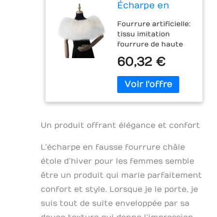
Écharpe en
Fausse Fourrure
Fourrure artificielle:
châle étole
tissu imitation
d'hiver pour Les
fourrure de haute
Femmes
qualité, matière
épaissir Chaud
60,32 €
synthétique douce
élargir Couleur
et confortable,
Unie Hiver
dense et chaude, ne
écharpe en
fait pas mal aux
Peluche pour
animaux mignons.
Les Mariages
Taille: longueur: 20
Un produit offrant élégance et confort
cm, largeur des
épaules: 55 cm,
buste: 97 cm, les
L’écharpe en fausse fourrure châle
bretelles élastiques
étole d’hiver pour les femmes semble
conviennent à la
être un produit qui marie parfaitement
plupart des gens.
Excellents
confort et style. Lorsque je le porte, je
accessoires: le châle
suis tout de suite enveloppée par sa
en peluche est