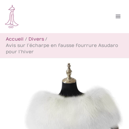
Aller
R
au
e
contenu
c
h
Accueil
Divers
e
Avis sur l’écharpe en fausse fourrure Asudaro
r
pour l’hiver
c
h
e
r