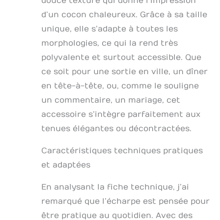
douce texture qui donne l’impression
l'accessoire parfait
pour les fêtes, les
d’un cocon chaleureux. Grâce à sa taille
mariages, Halloween,
unique, elle s’adapte à toutes les
Noël et tous les
jours. Convient à
morphologies, ce qui la rend très
tout style de
polyvalente et surtout accessible. Que
vêtements. Facile à
ce soit pour une sortie en ville, un dîner
nettoyer: les
cheveux artificiels
en tête-à-tête, ou, comme le souligne
sont faciles à
un commentaire, un mariage, cet
entretenir, laver
délicatement à l'eau
accessoire s’intègre parfaitement aux
tiède ou froide et
tenues élégantes ou décontractées.
sécher au sèche-
cheveux. Veillez à ne
Caractéristiques techniques pratiques
pas l'exposer au
et adaptées
soleil, au lavage en
machine ou à
l'essorage. Chaud et
En analysant la fiche technique, j’ai
confortable: châle
remarqué que l’écharpe est pensée pour
épais et dense,
être pratique au quotidien. Avec des
coupe-vent et