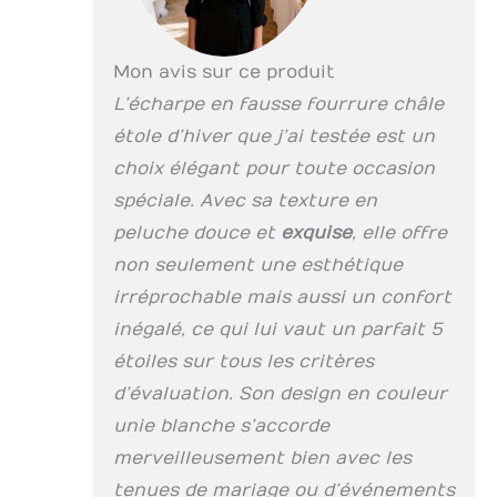
Noël et tous les
jours. Convient à
tout style de
vêtements. Facile à
Mon avis sur ce produit
nettoyer: les
L’écharpe en fausse fourrure châle
cheveux artificiels
étole d’hiver que j’ai testée est un
sont faciles à
entretenir, laver
choix élégant pour toute occasion
délicatement à l'eau
spéciale. Avec sa texture en
tiède ou froide et
peluche douce et
exquise
, elle offre
sécher au sèche-
cheveux. Veillez à ne
non seulement une esthétique
pas l'exposer au
irréprochable mais aussi un confort
soleil, au lavage en
machine ou à
inégalé, ce qui lui vaut un parfait 5
l'essorage. Chaud et
étoiles sur tous les critères
confortable: châle
d’évaluation. Son design en couleur
épais et dense,
coupe-vent et
unie blanche s’accorde
chaud, adapté aux
merveilleusement bien avec les
sports d'intérieur et
d'extérieur, c'est un
tenues de mariage ou d’événements