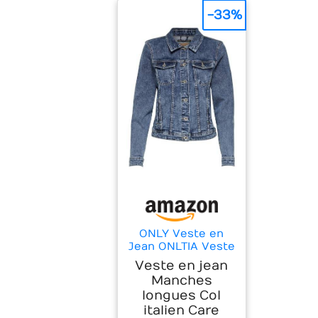
-33%
ONLY Veste en
Jean ONLTIA Veste
en Jean Medium
Veste en jean
Blue Denim 42
Manches
Medium Blue
longues Col
Denim 42
italien Care