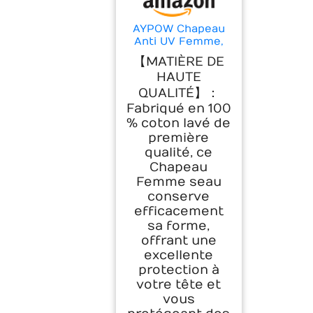
AYPOW Chapeau
Anti UV Femme,
Chapeau de Pêche
【MATIÈRE DE
la Protection
HAUTE
Solaire en Coton
d'Extérieur, Large
QUALITÉ】：
Bord Style Bob
Fabriqué en 100
Respirant Pliable
% coton lavé de
Bucket Hat
première
Casquette Été
qualité, ce
Unisexe pour
Chapeau
Randonnée
Camping Safari
Femme seau
conserve
efficacement
sa forme,
offrant une
excellente
protection à
votre tête et
vous