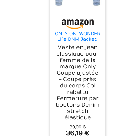
ONLY ONLWONDER
Life DNM Jacket,
Bleu Jeans Clair, M
Veste en jean
Femmes
classique pour
femme de la
marque Only
Coupe ajustée
- Coupe près
du corps Col
rabattu
Fermeture par
boutons Denim
stretch
élastique
39,99 €
36,19 €