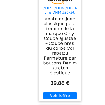
ONLY ONLWONDER
Life DNM Jacket,
Denim Bleu
Veste en jean
médium, M
classique pour
Femmes
femme de la
marque Only
Coupe ajustée
- Coupe près
du corps Col
rabattu
Fermeture par
boutons Denim
stretch
élastique
39,88 €