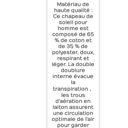
Homme Large
Matériau de
Bord Piable Coton
haute qualité :
Respirant Cowboy
Ce chapeau de
Style Boonie
soleil pour
Chapeau de
Brousse avec
homme est
Menton Réglable
composé de 65
pour Randonnée
% de coton et
Peche Chasse
de 35 % de
Camping
polyester, doux,
respirant et
léger. La double
doublure
interne évacue
la
transpiration，
les trous
d'aération en
laiton assurent
une circulation
optimale de l'air
pour garder