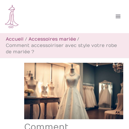
Aller
R
au
e
contenu
c
h
Accueil
Accessoires mariée
e
Comment accessoiriser avec style votre robe
r
de mariée ?
c
h
e
r
Comment