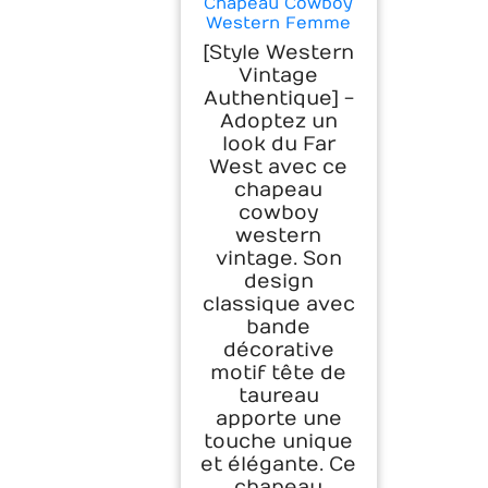
Chapeau Cowboy
Western Femme
Homme – Chapeau
[Style Western
Cowgirl Vintage
Vintage
Bord Large
Authentique] -
Ajustable, Cowboy
Adoptez un
Hat Style Country
Rodeo Festival
look du Far
Costume, Chapeau
West avec ce
Western Feutre
chapeau
(FR/ES,
cowboy
Alpha/lettres, M,
western
Brun Western-C)
vintage. Son
design
classique avec
bande
décorative
motif tête de
taureau
apporte une
touche unique
et élégante. Ce
chapeau