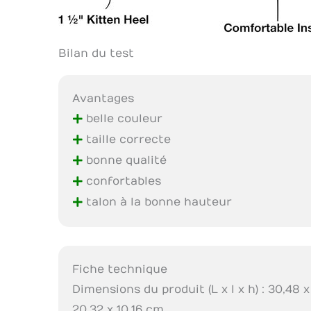
Bilan du test
Avantages
+
belle couleur
+
taille correcte
+
bonne qualité
+
confortables
+
talon à la bonne hauteur
Fiche technique
Dimensions du produit (L x l x h) : 30,48 x
20,32 x 10,16 cm