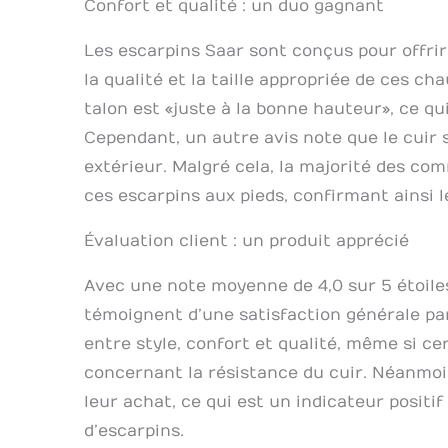
Confort et qualité : un duo gagnant
escarpins à
et d'autres
Les escarpins Saar sont conçus pour offrir
Beaucoup d
rembourrées
la qualité et la taille appropriée de ces ch
Collection 
talon est « juste à la bonne hauteur », ce qu
que porter
Cependant, un autre avis note que le cuir s
entière. P
femme conf
extérieur. Malgré cela, la majorité des c
Nous fabri
ces escarpins aux pieds, confirmant ainsi l
Optez pour
collection 
Évaluation client : un produit apprécié
Avec une note moyenne de 4,0 sur 5 étoiles
témoignent d’une satisfaction générale parm
entre style, confort et qualité, même si c
concernant la résistance du cuir. Néanmoi
leur achat, ce qui est un indicateur positi
d’escarpins.