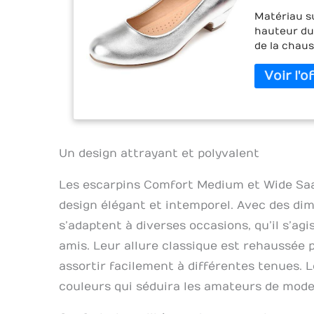
Matériau sup
hauteur du t
de la chaus
hauts de q
collection 
avec les me
fabriquées 
matériau c
élégantes 
chaussures 
Un design attrayant et polyvalent
occasions :
ville, que 
Les escarpins Comfort Medium et Wide Saar
vous allez 
design élégant et intemporel. Avec des dim
escarpins f
décontracté
s’adaptent à diverses occasions, qu’il s’ag
formel, co
amis. Leur allure classique est rehaussée 
tenue tenda
assortir facilement à différentes tenues. 
d'escarpin
confort et 
couleurs qui séduira les amateurs de mode 
ouverts, le
basses, les 