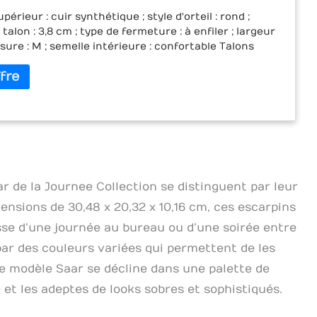
érieur : cuir synthétique ; style d'orteil : rond ;
alon : 3,8 cm ; type de fermeture : à enfiler ; largeur
sure : M ; semelle intérieure : confortable Talons
ualité : chaque chaussure pour femme de notre
d'escarpins chez Journee Collection est fabriquée
illeurs matériaux disponibles. Qu'elles soient
en faux daim, similicuir, nubuck, satin ou tout autre
lassique, vous pouvez être sûr que nos chaussures
ne tomberont pas comme beaucoup d'autres
sur le marché. Escarpins chics pour toutes les
 que vous sortiez avec vos amies pour une soirée en
vous alliez au travail ou que vous fassiez des courses,
 de la Journee Collection se distinguent par leur
adorer la sensation confortable et légère que nos
ensions de 30,48 x 20,32 x 10,16 cm, ces escarpins
antaisie offrent. Ils vont parfaitement avec un jean
 et un joli t-shirt ou quelque chose d'un peu plus
isse d’une journée au bureau ou d’une soirée entre
mme une robe sexy, une barboteuse ou une autre
par des couleurs variées qui permettent de les
nce. Styles pour femmes : notre collection
Le modèle Saar se décline dans une palette de
s comprend des chaussures destinées à optimiser le
le style. Si vous aimez les talons aiguilles fermés ou
et les adeptes de looks sobres et sophistiqués.
s talons épais, les talons chatons, les compensées
sandales à bretelles en T ou à bride de cheville, les