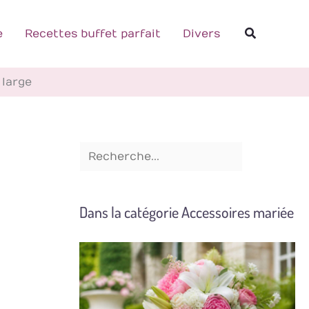
R
Recherch
e
e
Recettes buffet parfait
Divers
c
h
 large
e
r
c
h
e
Dans la catégorie Accessoires mariée
r