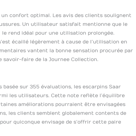
 bout pointu, les bottines, les oxfords, les Mary Janes
 looks classiques, alors vous êtes au bon endroit.
 un confort optimal. Les avis des clients soulignent
e nos chaussures disposent de semelles
 pour plus de confort et de durabilité. Journee
aussures. Un utilisateur satisfait mentionne que le
Chaussures : chez Journee Collection, nous pensons
i le rend idéal pour une utilisation prolongée.
 les bonnes chaussures peut changer votre journée
’est écaillé légèrement à cause de l’utilisation en
orter des chaussures accrocheuses peut rendre toute
iante et autonome. Qui ne veut pas ressentir cela ?
ommentaires vantent la bonne sensation procurée par
quons chaque paire de chaussures en pensant à vous.
e savoir-faire de la Journee Collection.
 un style tout simplement élégant ou fou avec notre
élégante d'escarpins. Vous sentirez la différence.
 basée sur 355 évaluations, les escarpins Saar
i les utilisateurs. Cette note reflète l’équilibre
ertaines améliorations pourraient être envisagées
ns, les clients semblent globalement contents de
f pour quiconque envisage de s’offrir cette paire