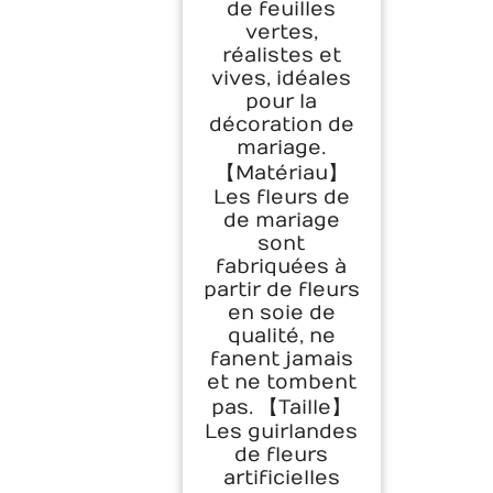
de feuilles
d'anniversaire,
vertes,
Champagne
réalistes et
vives, idéales
pour la
décoration de
mariage.
【Matériau】
Les fleurs de
de mariage
sont
fabriquées à
partir de fleurs
en soie de
qualité, ne
fanent jamais
et ne tombent
pas. 【Taille】
Les guirlandes
de fleurs
artificielles