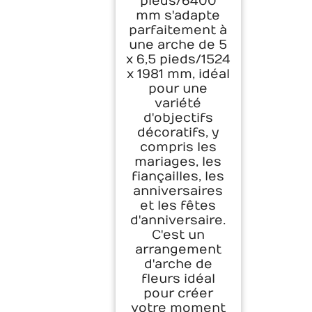
pieds/6400
Décoration de
Célébrations de
mm s'adapte
Cérémonie, de
parfaitement à
Toile de Fond de
une arche de 5
Réception,
x 6,5 pieds/1524
Événements,
x 1981 mm, idéal
Blanc
pour une
variété
d'objectifs
décoratifs, y
compris les
mariages, les
fiançailles, les
anniversaires
et les fêtes
d'anniversaire.
C'est un
arrangement
d'arche de
fleurs idéal
pour créer
votre moment