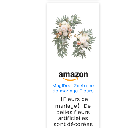
MagiDeal 2x Arche
de mariage Fleurs
Panneau de
【Fleurs de
bienvenue
mariage】 De
Décoration Fleurs
d'angle Fleurs
belles fleurs
artificielles pour
artificielles
réception,
sont décorées
cérémonie, fête