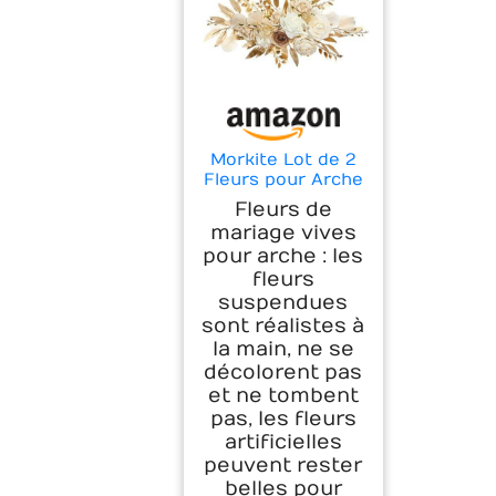
Morkite Lot de 2
Fleurs pour Arche
de Mariage,
Fleurs de
Arrangement
mariage vives
Floral Artificiel,
pour arche : les
Ensemble de
fleurs
Fausses Fleurs,
Panneaux de
suspendues
Bienvenue de
sont réalistes à
Mariage,
la main, ne se
Décorations
décolorent pas
Florales pour
et ne tombent
Décoration de
pas, les fleurs
Mariage,
Cérémonie
artificielles
peuvent rester
belles pour