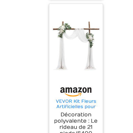
VEVOR Kit Fleurs
Artificielles pour
Arche de Mariage
Décoration
avec 2 Bouquets
polyvalente : Le
de Fleurs, 1 Rideau
rideau de 21
Translucide, pour