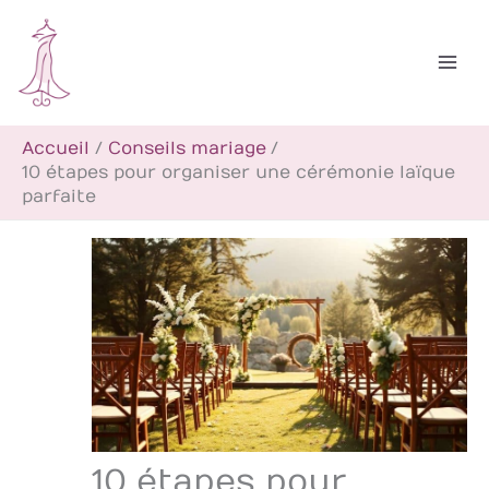
Aller
R
au
e
contenu
c
h
Accueil
Conseils mariage
e
10 étapes pour organiser une cérémonie laïque
r
parfaite
c
h
e
r
10 étapes pour