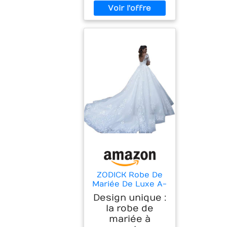
ZODICK Robe De
Mariée De Luxe A-
Ligne Blanc
Design unique :
Dentelle Appliques
la robe de
À Manches
mariée à
Longues Vintage