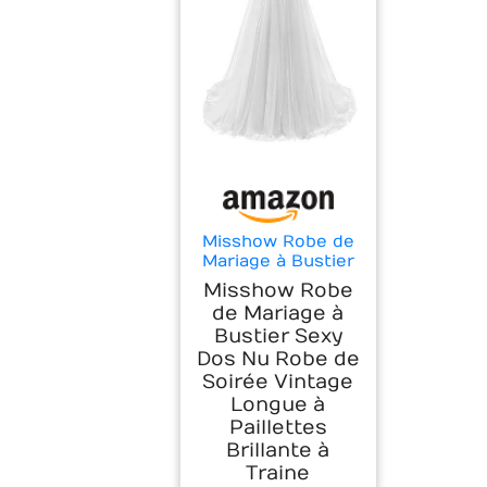
Misshow Robe de
Mariage à Bustier
Sexy Dos Nu Robe
Misshow Robe
de Soirée Vintage
de Mariage à
Longue à
Bustier Sexy
Paillettes Brillante
Dos Nu Robe de
à Traine Princesse
Blanc 44
Soirée Vintage
Longue à
Paillettes
Brillante à
Traine