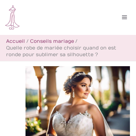
Aller
R
au
e
contenu
c
h
Accueil
Conseils mariage
e
Quelle robe de mariée choisir quand on est
r
ronde pour sublimer sa silhouette ?
c
h
e
r