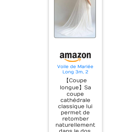
Voile de Mariée
Long 3m, 2
Couches
【Coupe
Cathédrale avec
longue】Sa
Peigne, Voile de
Mariage Élégant
coupe
Classique pour
cathédrale
Femmes
classique lui
Accessoires de
permet de
Mariée(Blanc
retomber
Lvoire)
naturellement
dans le dos,