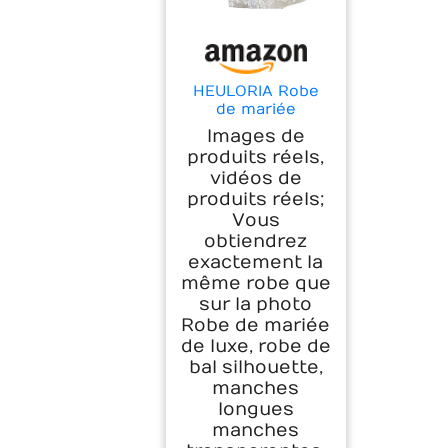
HEULORIA Robe
de mariée
Princesse Col V
Images de
Manche Longue
produits réels,
Dentelle Grande
vidéos de
Traine Robe de
produits réels;
Mariage BA-VL-
0627 (as4,
Vous
Numeric,
obtiendrez
Numeric_42,
exactement la
Regular, Regular,
même robe que
White)
sur la photo
Robe de mariée
de luxe, robe de
bal silhouette,
manches
longues
manches