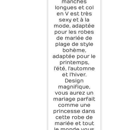
manches
Élégant Robe De
Mariée
longues et col
Personnalisé
en V est très
sexy et à la
mode, adaptée
pour les robes
de mariée de
plage de style
bohème,
adaptée pour le
printemps,
l'été, l'automne
et l'hiver.
Design
magnifique,
vous aurez un
mariage parfait
comme une
princesse dans
cette robe de
mariée et tout
le monde vous