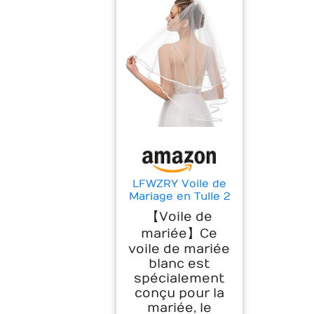
LFWZRY Voile de
Mariage en Tulle 2
Couches, Courte
【Voile de
Pour
mariée】Ce
Déguisements de
Soirées, Fête,
voile de mariée
Reprises de
blanc est
Banquet,
spécialement
Halloween,
conçu pour la
Bachelor Party
mariée, le