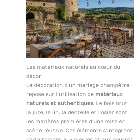
naturelles mariage conservent leur
arôme naturel, les couleurs luxuriantes
et le léger parfum floral ajoutent du
caractère à une fête ou à un mariage.
Veuillez noter qu'il peut y avoir une
légère décoloration après l'infusion, il
s'agit d'une variation naturelle de la
plante lorsqu'elle sèche et n'est pas
comestible. Multi Usage: Mbsomnus
cone confettis mariage est utilisé pour
les filles de fleurs, les allées, les
cérémonies de mariage et d'autres
Les matériaux naturels au cœur du
scènes joyeuses pour jeter et disperser
fleur voiture mariage champetre
décor
colorées. Ils peuvent être utilisés pour
La décoration d’un mariage champêtre
des projets de bricolage tels que
bougies, savons, emballages cadeaux et
repose sur l’utilisation de
matériaux
bien d'autres choses encore. Également
idéal pour decoration mariage,
naturels et authentiques
. Le bois brut,
teintures, sacs parfumés, etc. Scénario
la jute, le lin, la dentelle et l’osier sont
Application: Mbsomnus petale de fleurs
séchées mariage confetti est adapté à
les matières premières d’une mise en
toutes sortes de célébrations telles
que anniversaires, réceptions,
scène réussie. Ces éléments s’intègrent
anniversaires, communions,
parfaitement aux pierres et aux poutres