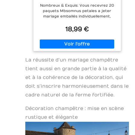
Fleur Sechees pour Mariage
Nombreux & Exquis: Vous recevrez 20
Voiture Deco Champetre Parti
paquets Mbsomnus petales a jeter
mariage emballés individuellement,
chaque paquet contient environ 10g
fleur sechees mariage, assez pour
18,99 €
environ 40 invités. Fait de confettis
fleurs séchées Mbsomnus aux couleurs
vives, exquises et portables, adaptées
aux deco mariage champetre,
décoration anniversaire, décoration
La réussite d’un mariage champêtre
jardin, décoration table mariage,
decoration boheme ou projets de
tient aussi en grande partie à la qualité
bricolage. Recette Unique: Mbsomnus
fleurs sechees naturelles mariage sont
et à la cohérence de la décoration, qui
composées d'un mélange de roses
doit s’inscrire harmonieusement dans le
rouges, de roses champagne et de
lavande, toutes fabriquées à partir de
cadre naturel de la ferme fortifiée.
matériaux biodégradables et naturels,
ce qui les rend plus respectueuses de
Décoration champêtre : mise en scène
l'environnement ! Créez une
atmosphère romantique pour votre
rustique et élégante
grand jour avec Mbsomnus confettis
mariage biodegradable! 100% Naturel:
Mbsomnus petale de rose mariage