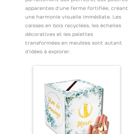
confirmations, fêtes de jardin. Pour
occasions romantiques telles que
apparentes d’une ferme fortifiée, créant
Saint-Valentin ou la demande en
une harmonie visuelle immédiate. Les
mariage, il peut créer plus
d'atmosphère. Mbsomnus fleurs
caisses en bois recyclées, les échelles
séchées vrac sont également un
excellent choix pour décoration table
décoratives et les palettes
mariage et décoration mariage
transformées en meubles sont autant
champêtre.
d’idées à explorer.