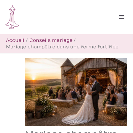
Aller
R
au
e
contenu
c
h
Accueil
Conseils mariage
e
Mariage champêtre dans une ferme fortifiée
r
c
h
e
r