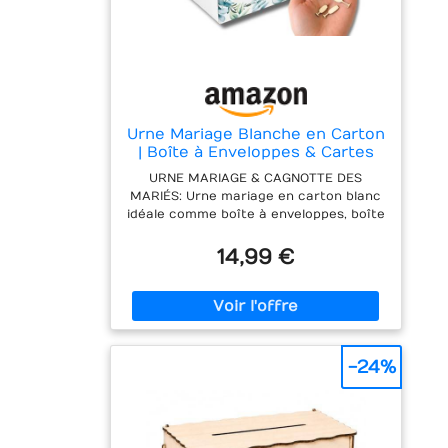
Urne Mariage Blanche en Carton
| Boîte à Enveloppes & Cartes
Cadeaux, Cagnotte Mariage |
URNE MARIAGE & CAGNOTTE DES
Décoration Mariage Champêtre |
MARIÉS: Urne mariage en carton blanc
Confettis Bois Cœur | Deco
idéale comme boîte à enveloppes, boîte
Table - 20x20x20 cm
à cartes mariage ou cagnotte mariage
pour recueillir enveloppes, cartes,
14,99 €
messages et contributions.
DÉCORATION MARIAGE CHAMPÊTRE &
ÉLÉGANTE: Boîte mariage urne au
design sobre et raffiné, parfaite pour
une décoration mariage champêtre.
S’intègre harmonieusement à la
-24%
décoration de table mariage. FORMAT
PRATIQUE & STRUCTURE SOLIDE –
20x20x20 CM: Urne carton robuste et
facile à monter, offrant une excellente