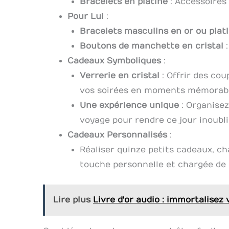
Bracelets en platine
: Accessoires 
Pour Lui
:
Bracelets masculins en or ou plat
Boutons de manchette en cristal
:
Cadeaux Symboliques
:
Verrerie en cristal
: Offrir des co
vos soirées en moments mémorabl
Une expérience unique
: Organise
voyage pour rendre ce jour inoubli
Cadeaux Personnalisés
:
Réaliser quinze petits cadeaux, c
touche personnelle et chargée de 
Lire plus
Livre d'or audio : immortalisez