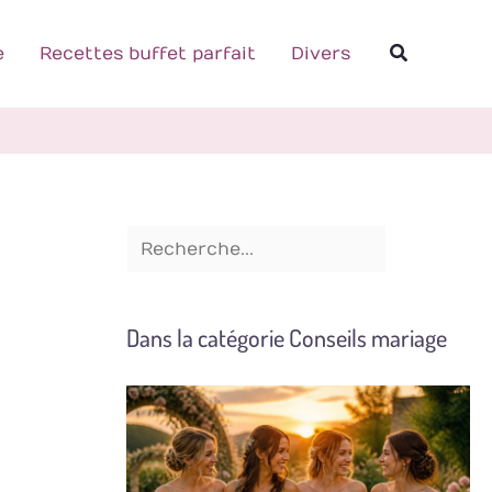
R
Recherch
e
e
Recettes buffet parfait
Divers
c
h
e
r
c
h
e
Dans la catégorie Conseils mariage
r