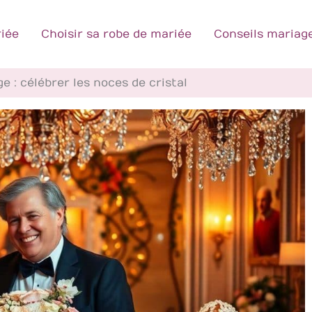
iée
Choisir sa robe de mariée
Conseils mariag
e : célébrer les noces de cristal