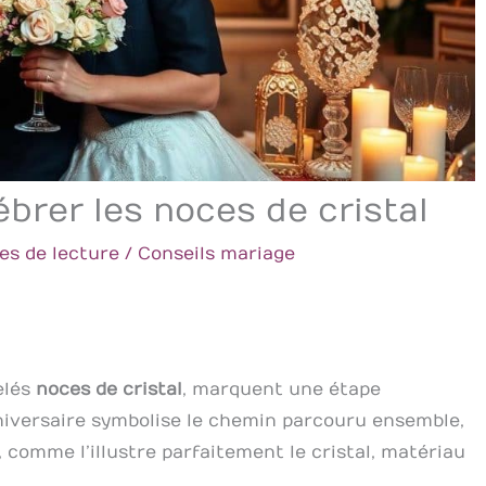
ébrer les noces de cristal
es de lecture
/
Conseils mariage
elés
noces de cristal
, marquent une étape
niversaire symbolise le chemin parcouru ensemble,
n, comme l’illustre parfaitement le cristal, matériau