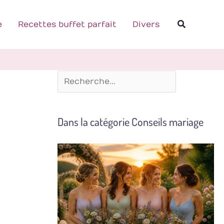
R
Recherch
e
e
Recettes buffet parfait
Divers
c
h
e
r
c
Dans la catégorie Conseils mariage
h
e
r