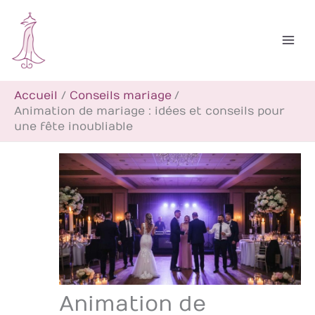
Aller
R
au
e
contenu
c
h
Accueil
Conseils mariage
e
Animation de mariage : idées et conseils pour
r
une fête inoubliable
c
h
e
r
Animation de