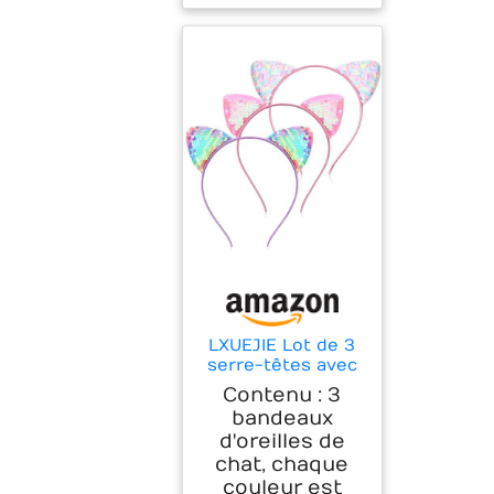
LXUEJIE Lot de 3
serre-têtes avec
oreilles de chat à
Contenu : 3
paillettes -
bandeaux
Bandeau à
d'oreilles de
paillettes - Pour
chat, chaque
anniversaire, fête,
cosplay
couleur est