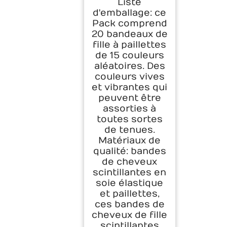
Liste
Élastique Bling
d'emballage: ce
Bande de Cheveux
Pack comprend
de Serre-Tête
20 bandeaux de
Carnaval Fête
Disco Réglable
fille à paillettes
Scintillantes
de 15 couleurs
Bandeau
aléatoires. Des
Accessoires de
couleurs vives
Cheveux pour
et vibrantes qui
Femmes et Fille
peuvent être
(20PCS, M)
assorties à
toutes sortes
de tenues.
Matériaux de
qualité: bandes
de cheveux
scintillantes en
soie élastique
et paillettes,
ces bandes de
cheveux de fille
scintillantes