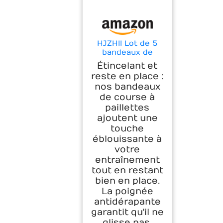
HJZHII Lot de 5
bandeaux de
course à pied à
Étincelant et
paillettes,
reste en place :
élastiques et
nos bandeaux
brillants, réglables
de course à
et extensibles,
accessoires pour
paillettes
cheveux,
ajoutent une
antidérapants,
touche
pour adolescente,
éblouissante à
fille, fête, yoga,
votre
athlète
entraînement
tout en restant
bien en place.
La poignée
antidérapante
garantit qu'il ne
glisse pas,