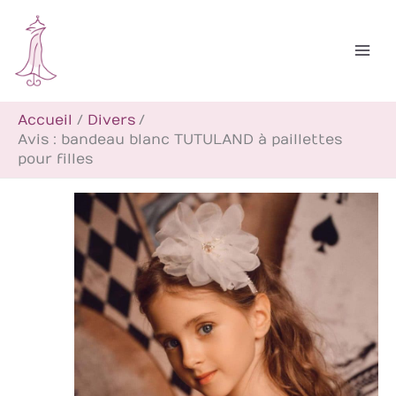
Aller
R
au
e
contenu
c
h
Accueil
Divers
e
Avis : bandeau blanc TUTULAND à paillettes
r
pour filles
c
h
e
r