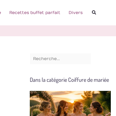
R
Recherch
e
e
Recettes buffet parfait
Divers
c
h
e
r
c
h
e
Dans la catégorie Coiffure de mariée
r