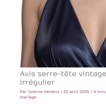
Avis serre-tête vinta
irrégulier
Par
Justine Veilleux
/
22 avril 2025
/
4 min
mariage