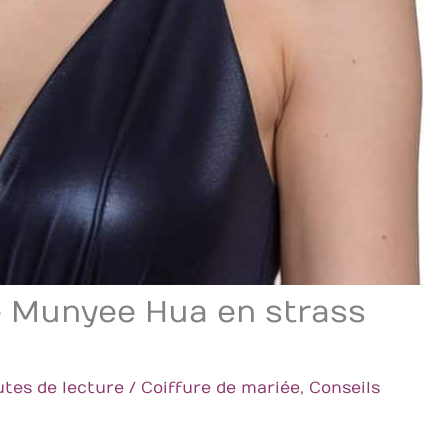
ge Munyee Hua en strass
utes de lecture
/
Coiffure de mariée
,
Conseils