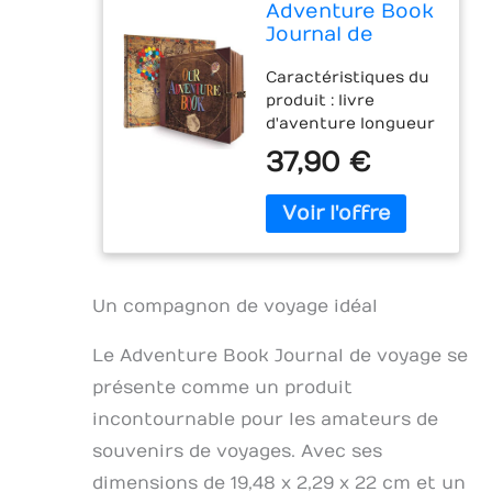
Adventure Book
Journal de
voyage album
Caractéristiques du
photo rétro
produit : livre
souvenir de
d'aventure longueur
voyage livre d'or
7,67 x largeur 8,66 x
DIY anniversaire
37,90 €
hauteur 2,3 cm (73
mariage voyage
feuilles/146 pages)
écriture cadeau
album photo x 1,
pour bébé ami
coffret cadeau
vintage (balle)
exquis x 1, plusieurs
cartes de signets,
Un compagnon de voyage idéal
plusieurs
autocollants. Il a une
taille parfaite et
Le Adventure Book Journal de voyage se
vous pouvez le
présente comme un produit
mettre dans un sac
incontournable pour les amateurs de
à dos lorsque vous
voyagez. Design : la
souvenirs de voyages. Avec ses
couverture avec
dimensions de 19,48 x 2,29 x 22 cm et un