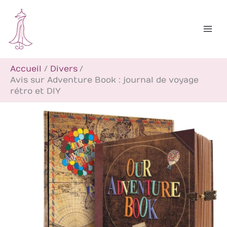
Aller
R
au
e
contenu
c
h
Accueil
Divers
e
Avis sur Adventure Book : journal de voyage
r
rétro et DIY
c
h
e
r