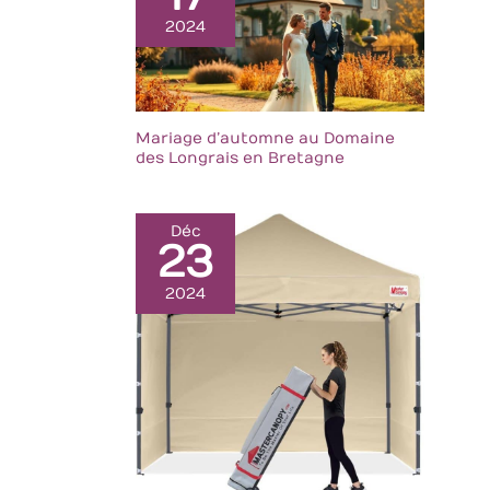
contenu Large Gamme
2024
d’Applications : Idéal
pour une utilisation
comme carnets de
croquis, carnets,
carnets de voyage,
carnets de coupons,
Mariage d’automne au Domaine
albums philatéliques et
des Longrais en Bretagne
albums photo. Vous
pouvez retirer ou
insérer du papier à
Déc
tout moment,
23
n’importe où, pour
vous souvenir de ce
que vous voulez
2024
enregistrer le plus sur
le moment Excellent
Choix de Cadeau : Un
style intemporel et
une polyvalence simple
se combinent dans ce
choix populaire pour
un usage quotidien.
Notre flip journal est
un cadeau idéal pour