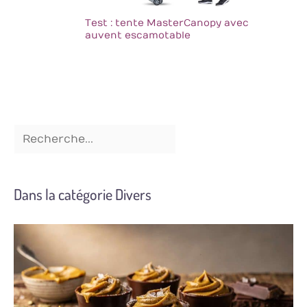
les anniversaires, Noël
Test : tente MasterCanopy avec
et d’autres fêtes
auvent escamotable
mémorables, ainsi
qu’un souvenir spécial
pour enregistrer vos
pensées, vos plans et
vos idées
Dans la catégorie Divers