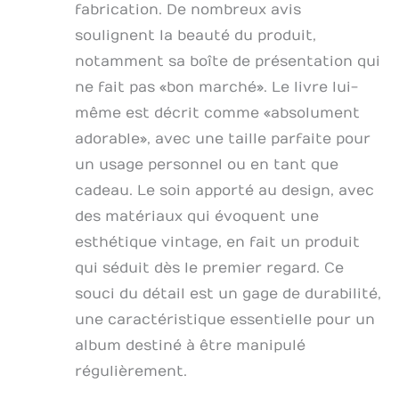
fabrication. De nombreux avis
décorations
intéressants.
soulignent la beauté du produit,
Bricolage : un livre
notamment sa boîte de présentation qui
d'aventure à faire
ne fait pas « bon marché ». Le livre lui-
soi-même unique,
journal de voyage,
même est décrit comme « absolument
livre photo, adapté
adorable », avec une taille parfaite pour
aux photos et textes
de toute taille, une
un usage personnel ou en tant que
collection de
cadeau. Le soin apporté au design, avec
souvenirs rétro.
des matériaux qui évoquent une
Cadeaux : les détails
artistiques parfaits,
esthétique vintage, en fait un produit
l'emballage et la
qui séduit dès le premier regard. Ce
possibilité de
personnaliser en
souci du détail est un gage de durabilité,
font un excellent
une caractéristique essentielle pour un
cadeau pour un
album destiné à être manipulé
anniversaire, Noël,
Thanksgiving, la fête
régulièrement.
des mères, la fête