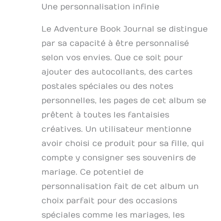
des pères et la
Une personnalisation infinie
Saint-Valentin. C'est
le cadeau parfait
Le Adventure Book Journal se distingue
pour les meilleurs
par sa capacité à être personnalisé
amis, pour un
anniversaire ou
selon vos envies. Que ce soit pour
comme livre de
ajouter des autocollants, des cartes
souvenirs pour les
postales spéciales ou des notes
couples. C'est un
cadeau parfait pour
personnelles, les pages de cet album se
vos amis importants,
prêtent à toutes les fantaisies
un anniversaire, la
Saint-Valentin.
créatives. Un utilisateur mentionne
avoir choisi ce produit pour sa fille, qui
compte y consigner ses souvenirs de
mariage. Ce potentiel de
personnalisation fait de cet album un
choix parfait pour des occasions
spéciales comme les mariages, les