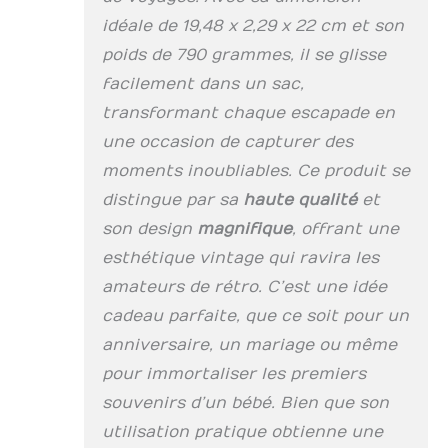
et noter vos beaux
idéale de 19,48 x 2,29 x 22 cm et son
moments. Sac : il a
également un sac en
poids de 790 grammes, il se glisse
papier kraft solide à
facilement dans un sac,
l'arrière, de sorte
que vous pouvez
transformant chaque escapade en
ranger des timbres,
une occasion de capturer des
des billets de voyage
moments inoubliables. Ce produit se
et d'autres
décorations
distingue par sa
haute qualité
et
intéressants.
son design
magnifique
, offrant une
Bricolage : un livre
d'aventure à faire
esthétique vintage qui ravira les
soi-même unique,
amateurs de rétro. C’est une idée
journal de voyage,
cadeau parfaite, que ce soit pour un
livre photo, adapté
aux photos et textes
anniversaire, un mariage ou même
de toute taille, une
pour immortaliser les premiers
collection de
souvenirs d’un bébé. Bien que son
souvenirs rétro.
Cadeaux : les détails
utilisation pratique obtienne une
artistiques parfaits,