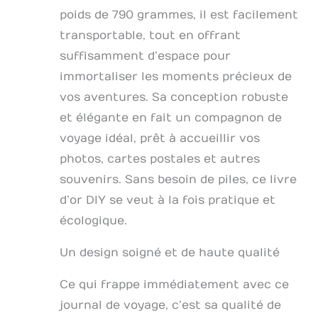
couverture en trois
poids de 790 grammes, il est facilement
dimensions et la
couverture rigide
transportable, tout en offrant
rétro classique
suffisamment d’espace pour
protègent votre
journal. Chaque
immortaliser les moments précieux de
journal contient une
vos aventures. Sa conception robuste
variété de pages
et élégante en fait un compagnon de
rétro différentes
(150 pages), de sorte
voyage idéal, prêt à accueillir vos
que vous pouvez
photos, cartes postales et autres
laisser assez
d'espace pour écrire
souvenirs. Sans besoin de piles, ce livre
et noter vos beaux
d’or DIY se veut à la fois pratique et
moments. Sac : il a
écologique.
également un sac en
papier kraft solide à
Un design soigné et de haute qualité
l'arrière, de sorte
que vous pouvez
ranger des timbres,
Ce qui frappe immédiatement avec ce
des billets de voyage
journal de voyage, c’est sa qualité de
et d'autres