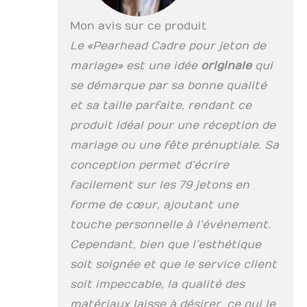
l'esthétique de votre
maison Le chevalet
Mon avis sur ce produit
pratique et la
Le « Pearhead Cadre pour jeton de
fixation murale à
mariage » est une idée
originale
qui
l'arrière offrent deux
façons de profiter de
se démarque par sa bonne qualité
cette pièce.
et sa taille parfaite, rendant ce
Dimensions du
produit : cadre 38,1 x
produit idéal pour une réception de
38,1 x 1,3 cm (l x H x P)
mariage ou une fête prénuptiale. Sa
// insert photo 12,1 x
conception permet d’écrire
12,1 cm (l x H)
facilement sur les 79 jetons en
forme de cœur, ajoutant une
touche personnelle à l’événement.
Cependant, bien que l’esthétique
soit soignée et que le service client
soit impeccable, la qualité des
matériaux laisse à désirer, ce qui le