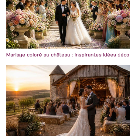
facilement en valeur
de magnifiques
compositions de fleurs
séchées, vous
permettant ainsi de
profiter chaque jour
de la beauté de la
nature et d'apporter
plus de joie et de
plaisir à votre vie
Mariage coloré au château : inspirantes idées déco