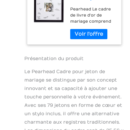
pour livre d'or
Pearhead Le cadre
de mariage,
de livre d'or de
alternative
mariage comprend
créative ou de
un cadre de mariage
livre d'or pour
signature et un
fête prénuptiale,
marqueur Le cadre
noir
souvenir créatif est
une alternative
moderne et élégante
Présentation du produit
pour un mariage ou
une fête prénuptiale
Le Pearhead Cadre pour jeton de
Laissez vos proches
mariage se distingue par son concept
écrire leurs vœux de
innovant et sa capacité à ajouter une
bienveillance et
ensuite les afficher
touche personnelle à votre événement.
dans la maison où
Avec ses 79 jetons en forme de cœur et
tout le monde peut
voir Le bois foncé
un stylo inclus, il offre une alternative
élégant et le tapis
charmante aux registres traditionnels.
photo biseauté lisse