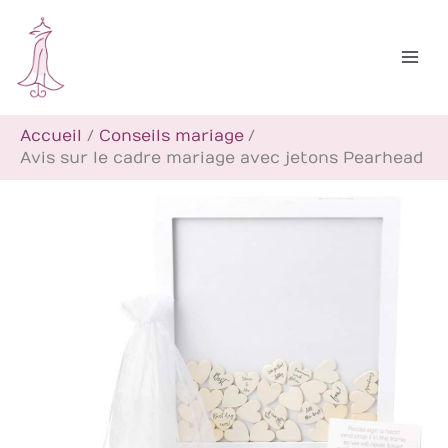
Aller
R
au
e
contenu
c
h
Accueil
Conseils mariage
e
Avis sur le cadre mariage avec jetons Pearhead
r
c
h
e
r