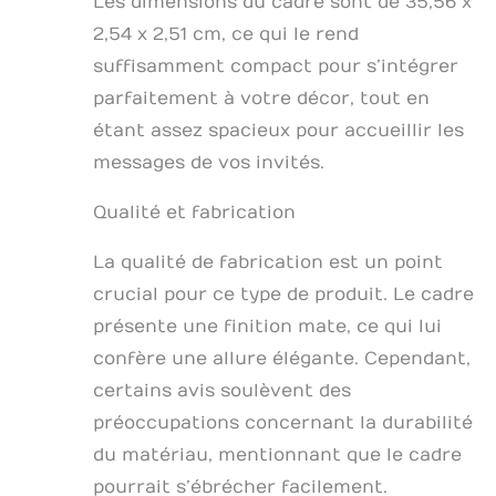
Les dimensions du cadre sont de 35,56 x
améliorent
instantanément
2,54 x 2,51 cm, ce qui le rend
l'esthétique de votre
suffisamment compact pour s’intégrer
maison Le chevalet
pratique et la
parfaitement à votre décor, tout en
fixation murale à
étant assez spacieux pour accueillir les
l'arrière offrent deux
messages de vos invités.
façons de profiter de
cette pièce.
Qualité et fabrication
Dimensions du
produit : cadre 38,1 x
38,1 x 1,3 cm (l x H x P)
La qualité de fabrication est un point
// insert photo 12,1 x
crucial pour ce type de produit. Le cadre
12,1 cm (l x H)
présente une finition mate, ce qui lui
confère une allure élégante. Cependant,
certains avis soulèvent des
préoccupations concernant la durabilité
du matériau, mentionnant que le cadre
pourrait s’ébrécher facilement.