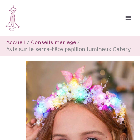
Aller
R
au
e
contenu
c
h
Accueil
Conseils mariage
e
Avis sur le serre-tête papillon lumineux Catery
r
c
h
e
r