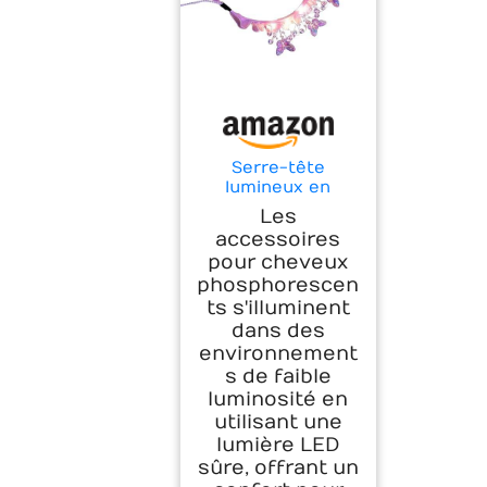
Serre-tête
lumineux en
forme de papillon
Les
pour enfants filles
accessoires
- Pour fête sur le
pour cheveux
thème des fêtes à
phosphorescen
thème - Bandeau
à volants lumineux
ts s'illuminent
pour étudiants,
dans des
école, événement
environnement
s de faible
luminosité en
utilisant une
lumière LED
sûre, offrant un