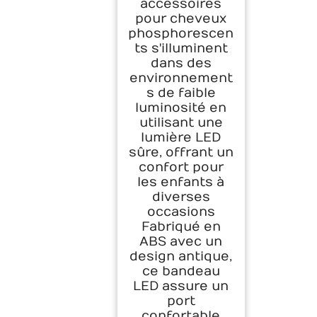
accessoires
- Pour fête sur le
pour cheveux
thème des fêtes à
phosphorescen
thème - Bandeau
à volants lumineux
ts s'illuminent
pour étudiants,
dans des
école, événement
environnement
s de faible
luminosité en
utilisant une
lumière LED
sûre, offrant un
confort pour
les enfants à
diverses
occasions
Fabriqué en
ABS avec un
design antique,
ce bandeau
LED assure un
port
confortable