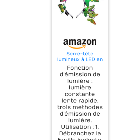
Serre-tête
lumineux à LED en
forme de papillon
Fonction
- Décoration de
d'émission de
Noël - Pour
lumière :
anniversaire,
lumière
vacances, Nouvel
An - Cadeau de
constante
Noël
lente rapide,
trois méthodes
d'émission de
lumière.
Utilisation : 1.
Débranchez la