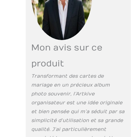
significatifs, les
vœux et les
souvenirs des cartes
pour des années de
plaisir et de
réflexion. Service
pratique : nous
Mon avis sur ce
traitons l'ensemble
du processus afin
produit
que vous puissiez
vous détendre en
sachant que vos
Transformant des cartes de
cartes précieuses
mariage en un précieux album
seront
magnifiquement
photo souvenir, l’Artkive
archivées pour
organisateur est une idée originale
l'avenir. La boîte
et bien pensée qui m’a séduit par sa
personnalisée
robuste et
simplicité d’utilisation et sa grande
l'étiquette
qualité. J’ai particulièrement
d'expédition