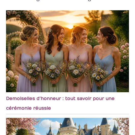
esthétique épurée et
originale met en valeur
les invitations ou les
cadeaux d'invités sans
les surcharger,
s'harmonisant
parfaitement avec un
décor rustique ou
minimaliste. Lors d'une
fête, le soin apporté
aux détails fait toute
la différence, et la
qualité de ce
présentoir témoigne
de l'attention portée à
chaque aspect de
l'événement
Demoiselles d’honneur : tout savoir pour une
cérémonie réussie