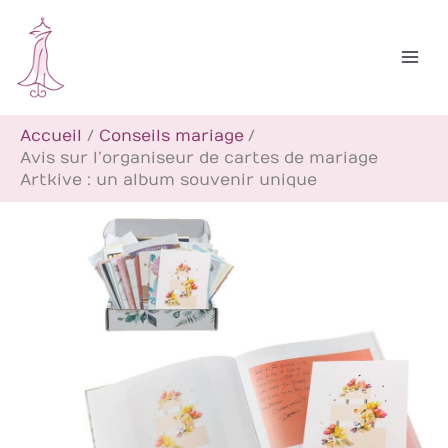
Aller
R
au
e
contenu
c
h
Accueil
Conseils mariage
e
Avis sur l’organiseur de cartes de mariage
r
Artkive : un album souvenir unique
c
h
e
r