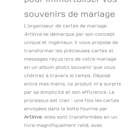
: recevez un livre de
haute qualité qui
souvenirs de mariage
vous aidera à
préserver les
L’organiseur de cartes de mariage
messages
Artkive
se démarque par son concept
significatifs, les
vœux et les
unique et ingénieux. Il vous propose de
souvenirs des cartes
transformer les précieuses cartes et
pour des années de
plaisir et de
messages reçus lors de votre mariage
réflexion. Service
en un album photo souvenir que vous
pratique : nous
chérirez à travers le temps. Déposé
traitons l'ensemble
du processus afin
entre mes mains, ce produit m’a surpris
que vous puissiez
par sa simplicité et son efficience. Le
vous détendre en
sachant que vos
processus est clair : une fois les cartes
cartes précieuses
envoyées dans la boîte fournie par
seront
Artkive
, elles sont transformées en un
magnifiquement
archivées pour
livre magnifiquement relié, avec