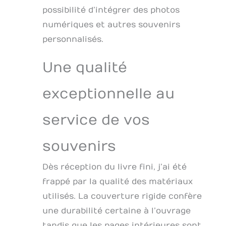
l'avenir. La boîte
possibilité d’intégrer des photos
personnalisée
numériques et autres souvenirs
robuste et
l'étiquette
personnalisés.
d'expédition
prépayée facilitent
Une qualité
l'envoi de cartes à
transformer. Design
personnalisé :
exceptionnelle au
chaque livre est
spécialement conçu
service de vos
autour des cartes
que vous fournissez,
créant un hommage
souvenirs
personnalisé pour
célébrer les
Dès réception du livre fini, j’ai été
moments
frappé par la qualité des matériaux
importants et les
personnes de votre
utilisés. La couverture rigide confère
vie. Idée cadeau
une durabilité certaine à l’ouvrage
facile : envoyez
tandis que les pages intérieures sont