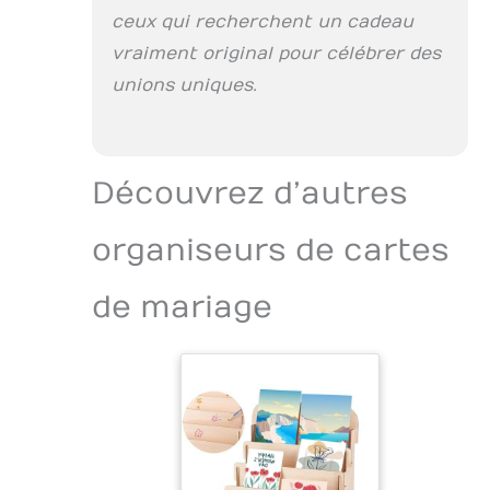
professionnelle et
ceux qui recherchent un cadeau
l'édition dans un
vraiment original pour célébrer des
livre cadeau
unions uniques.
attentionné.
Expédition de retour
: choisissez l'option
d'expédition de
retour pour que vos
Découvrez d’autres
cartes soient
retournées après
organiseurs de cartes
qu'elles ont été
transformées en
livre. Sinon, ils
de mariage
seront recyclés.