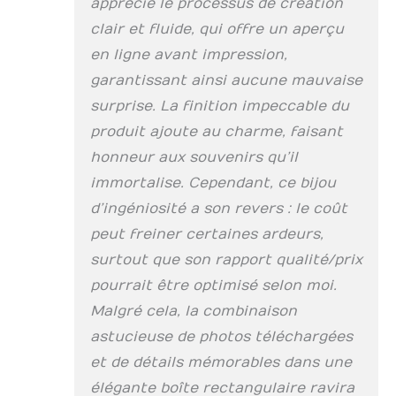
apprécié le processus de création
prépayée facilitent
l'envoi de cartes à
clair et fluide, qui offre un aperçu
transformer. Design
en ligne avant impression,
personnalisé :
chaque livre est
garantissant ainsi aucune mauvaise
spécialement conçu
surprise. La finition impeccable du
autour des cartes
produit ajoute au charme, faisant
que vous fournissez,
créant un hommage
honneur aux souvenirs qu’il
personnalisé pour
immortalise. Cependant, ce bijou
célébrer les
d’ingéniosité a son revers : le coût
moments
importants et les
peut freiner certaines ardeurs,
personnes de votre
surtout que son rapport qualité/prix
vie. Idée cadeau
facile : envoyez
pourrait être optimisé selon moi.
simplement les
Malgré cela, la combinaison
cartes que vous
astucieuse de photos téléchargées
avez reçues dans
notre boîte postale
et de détails mémorables dans une
prépayée pour la
élégante boîte rectangulaire ravira
photographie