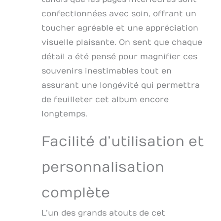
simplement les
cartes que vous
confectionnées avec soin, offrant un
avez reçues dans
toucher agréable et une appréciation
notre boîte postale
prépayée pour la
visuelle plaisante. On sent que chaque
photographie
détail a été pensé pour magnifier ces
professionnelle et
souvenirs inestimables tout en
l'édition dans un
livre cadeau
assurant une longévité qui permettra
attentionné.
de feuilleter cet album encore
Expédition de retour
longtemps.
: choisissez l'option
d'expédition de
retour pour que vos
Facilité d’utilisation et
cartes soient
retournées après
personnalisation
qu'elles ont été
transformées en
livre. Sinon, ils
complète
seront recyclés.
L’un des grands atouts de cet