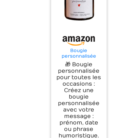
Bougie
personnalisée
avec texte –
🎁 Bougie
Cadeau
personnalisée
personnalisé
pour toutes les
femme – Bougie
occasions :
artisanale cire
végétale – Parfum
Créez une
de Grasse – Idée
bougie
cadeau
personnalisée
anniversaire/fête
avec votre
des mères –
message :
Flambeuse
prénom, date
ou phrase
humoristique.