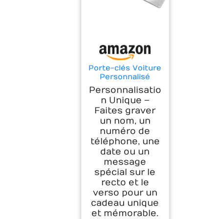
Porte-clés Voiture
Personnalisé
Gravé avec Texte
Personnalisatio
en inox métal
n Unique –
argent, or jaune
Faites graver
ou or rose
un nom, un
numéro de
téléphone, une
date ou un
message
spécial sur le
recto et le
verso pour un
cadeau unique
et mémorable.