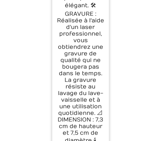
élégant. 🛠️
GRAVURE :
Réalisée à l'aide
d'un laser
professionnel,
vous
obtiendrez une
gravure de
qualité qui ne
bougera pas
dans le temps.
La gravure
résiste au
lavage du lave-
vaisselle et à
une utilisation
quotidienne. 📐
DIMENSION : 7,3
cm de hauteur
et 7,5 cm de
diamètre 🕯️