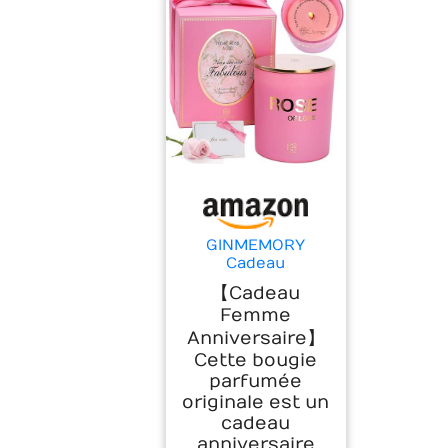
GINMEMORY
Cadeau
Anniversaire
【Cadeau
Femme, Coffret
Femme
Cadeau Bougie
Parfumée 230g
Anniversaire】
Cette bougie
parfumée
originale est un
cadeau
anniversaire