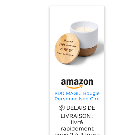
KDO MAGIC Bougie
Personnalisée Cire
végétale parfum
📦 DÉLAIS DE
vanille(Fête des
mères)
LIVRAISON :
livré
rapidement