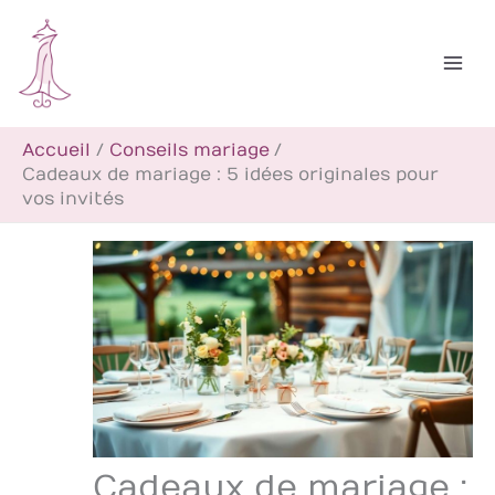
Aller
R
au
e
contenu
c
h
Accueil
Conseils mariage
e
Cadeaux de mariage : 5 idées originales pour
r
vos invités
c
h
e
r
Cadeaux de mariage :