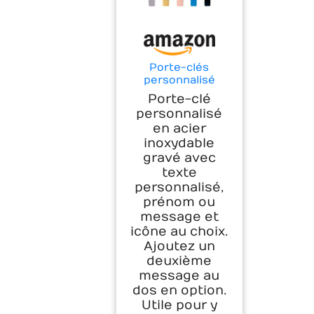
Porte-clés
personnalisé
gravé avec texte
Porte-clé
et icônes - Métal
personnalisé
inox
en acier
inoxydable
gravé avec
texte
personnalisé,
prénom ou
message et
icône au choix.
Ajoutez un
deuxième
message au
dos en option.
Utile pour y