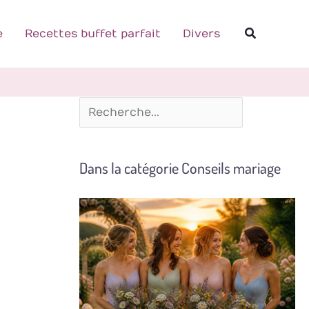
R
Recherch
e
e
Recettes buffet parfait
Divers
c
h
e
r
c
Dans la catégorie Conseils mariage
h
e
r