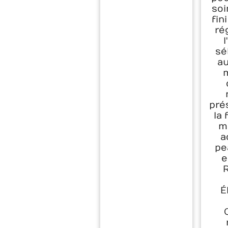
soi
fin
ré
sé
au
pré
la
m
a
pe
e
É