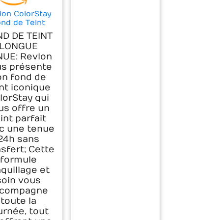
lon ColorStay
nd de Teint
nue 24H, 180
D DE TEINT
d Beige 30 ml
LONGUE
NUE: Revlon
us présente
on fond de
nt iconique
lorStay qui
us offre un
int parfait
c une tenue
24h sans
nsfert; Cette
formule
quillage et
soin vous
ccompagne
toute la
urnée, tout