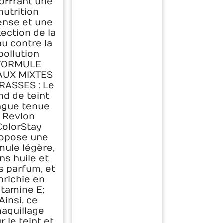
offrant une
nutrition
ense et une
ection de la
u contre la
pollution
FORMULE
AUX MIXTES
RASSES : Le
nd de teint
ngue tenue
Revlon
ColorStay
opose une
mule légère,
ns huile et
s parfum, et
nrichie en
itamine E;
Ainsi, ce
aquillage
r le teint et