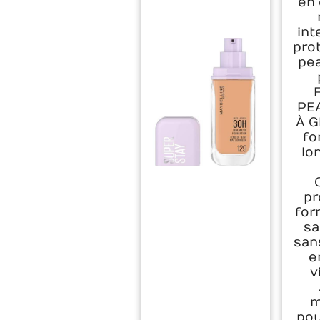
en 
int
prot
pea
PE
À G
fo
lo
pr
for
sa
san
e
v
m
pou