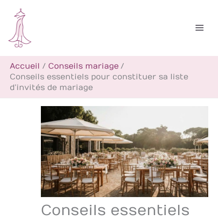
Aller
R
au
e
contenu
c
h
Accueil
Conseils mariage
e
Conseils essentiels pour constituer sa liste
r
d’invités de mariage
c
h
e
r
Conseils essentiels