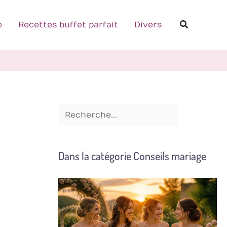
R
Recherch
e
e
Recettes buffet parfait
Divers
c
h
e
r
c
h
e
Dans la catégorie Conseils mariage
r