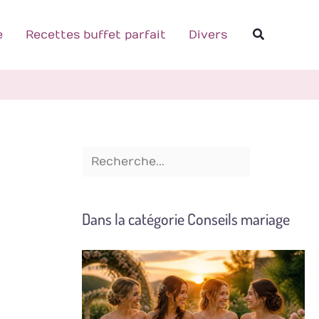
R
Recherch
e
e
Recettes buffet parfait
Divers
c
h
e
r
c
h
e
Dans la catégorie Conseils mariage
r