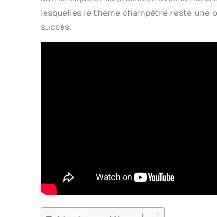
lesquelles le thème champêtre reste une 
succès.