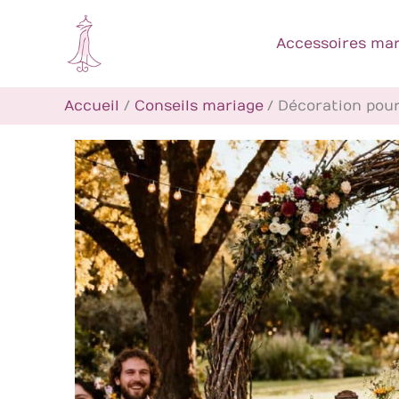
Aller
au
Accessoires mar
contenu
Accueil
Conseils mariage
Décoration pour