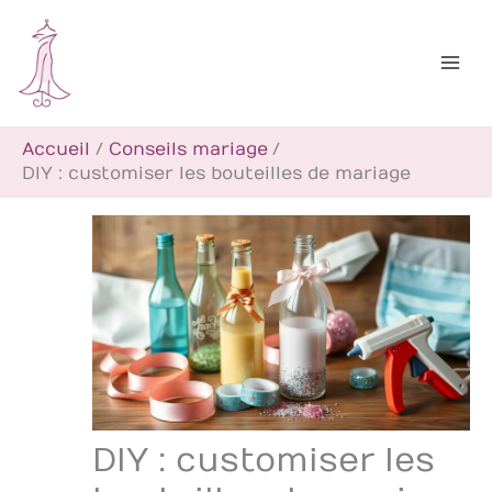
Aller
R
au
e
contenu
c
h
Accueil
Conseils mariage
e
DIY : customiser les bouteilles de mariage
r
c
h
e
r
DIY : customiser les