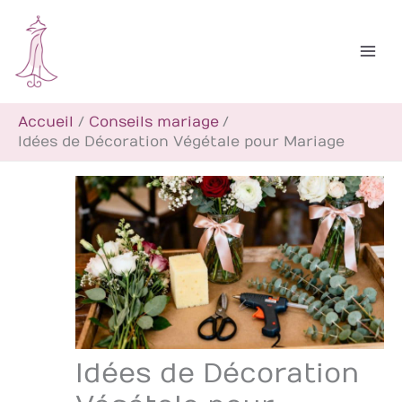
Aller
R
au
e
contenu
c
h
Accueil
Conseils mariage
e
Idées de Décoration Végétale pour Mariage
r
c
h
e
r
Idées de Décoration