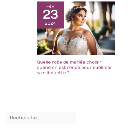
du sécateur peut
être
Fév
23
confortablement
placée dans la main
2024
et le verrou de
sécurité peut éviter
les blessures
accidentelles, ce qui
est idéal pour une
utilisation continue
Quelle robe de mariée choisir
sûre et
quand on est ronde pour sublimer
professionnelle
sa silhouette ?
【Idéal pour
l'élagage】 Utilisé
pour tailler les
plantes de jardin, y
compris les
branches, les troncs,
les vergers, les
vignes, la taille des
arbustes, les
rosettes et les haies.