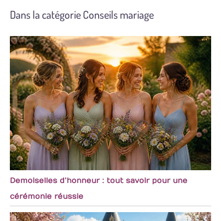
Ces sécateurs
Dans la catégorie Conseils mariage
peuvent répondre à
la plupart de vos
besoins d'élagage et
vous offrir une
excellente
expérience de
jardinage
Demoiselles d’honneur : tout savoir pour une
cérémonie réussie