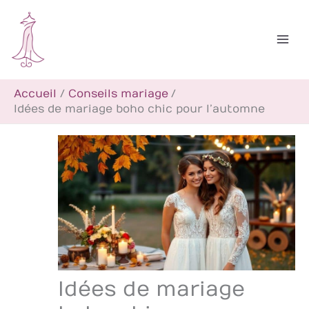
Aller
R
au
e
contenu
c
h
Accueil
Conseils mariage
e
Idées de mariage boho chic pour l’automne
r
c
h
e
r
Idées de mariage