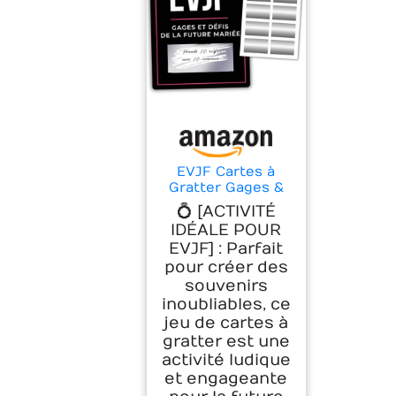
EVJF Cartes à
Gratter Gages &
Défis - Jeu
💍 [ACTIVITÉ
personnalisable
IDÉALE POUR
Enterrement de
EVJF] : Parfait
Vie de Jeune Fille
pour créer des
- Activité Drôle &
Amusante Future
souvenirs
Mariée - Photos
inoubliables, ce
Souvenirs Team
jeu de cartes à
Bride - 10 cartes +
gratter est une
pastilles à gratter
activité ludique
et engageante