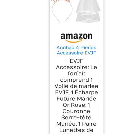
Annhao 4 Pièces
Accessoire EVJF
Écharpe Future
EVJF
Mariée Voile Blanc
Accessoire: Le
Couronne Serre-
forfait
tête Mariée Or
comprend 1
Rose Lunette
Coeur Kit
Voile de mariée
Enterrement de
EVJF, 1 Écharpe
Vie de Jeune Fille
Future Mariée
pour Fête EVJF
Or Rose, 1
Déguisement
Couronne
Mariages
Serre-tête
Fiançailles
Mariée, 1 Paire
Lunettes de