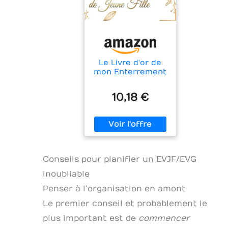
Le Livre d'or de
mon Enterrement
de Vie de Jeune
Fille: Livre Evjf,
10,18 €
organisez vos
idées,
accessoires,
décorations, pour
un beau cadeau
de souvenir ...
future mariée |
Conseils pour planifier un EVJF/EVG
Thème : motif de
fleurs dorés
inoubliable
Penser à l’organisation en amont
Le premier conseil et probablement le
plus important est de
commencer