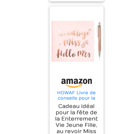
HOWAF Livre de
conseils pour la
mariée, Goodbye
Cadeau idéal
Miss Hello Mrs
pour la fête de
EVJF Livre d'or
la Enterrement
Cadeau souvenir
Vie Jeune Fille,
de fête de
Enterrement Vie
au revoir Miss