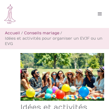
Aller
R
au
e
contenu
c
h
Accueil
Conseils mariage
e
Idées et activités pour organiser un EVJF ou un
r
EVG
c
h
e
r
Idées et activités