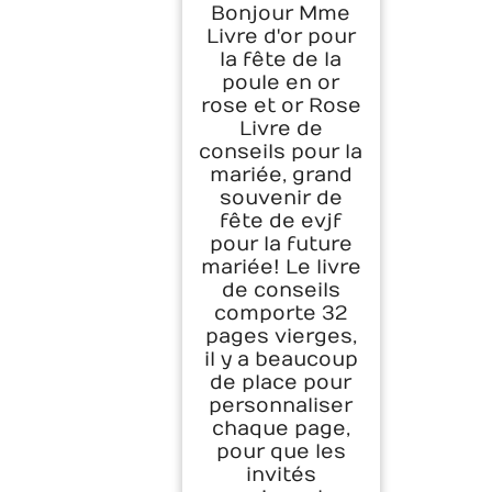
Jeune Fille,
Bonjour Mme
comprend un
Livre d'or pour
stylo, or rose
la fête de la
poule en or
rose et or Rose
Livre de
conseils pour la
mariée, grand
souvenir de
fête de evjf
pour la future
mariée! Le livre
de conseils
comporte 32
pages vierges,
il y a beaucoup
de place pour
personnaliser
chaque page,
pour que les
invités