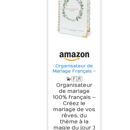
Organisateur de
Mariage Français –
Carnet Wedding
💫🇫🇷
Planner avec
Organisateur
Checklist, Budget,
de mariage
Agenda &
100% français –
Calendrier Compte
à Rebours | Livre
Créez le
de Mariage &
mariage de vos
Cadeau Future
rêves, du
Mariée
thème à la
magie du jour J