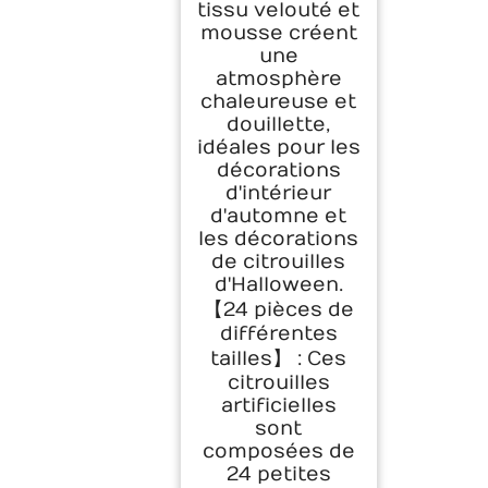
tissu velouté et
Automne, Mariage,
mousse créent
Thanksgiving
une
atmosphère
chaleureuse et
douillette,
idéales pour les
décorations
d'intérieur
d'automne et
les décorations
de citrouilles
d'Halloween.
【24 pièces de
différentes
tailles】 : Ces
citrouilles
artificielles
sont
composées de
24 petites