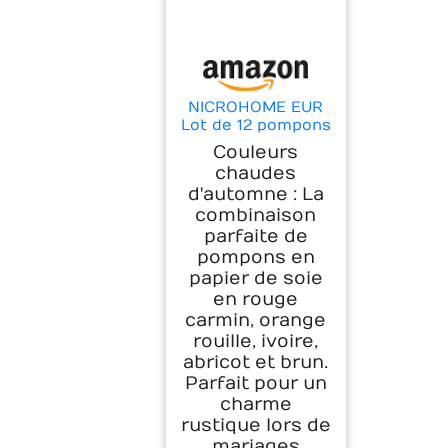
NICROHOME EUR
Lot de 12 pompons
en papier de soie
Couleurs
marron rouillé
chaudes
pour les fêtes de
d'automne : La
mariage rustiques,
combinaison
les fêtes
prénatales
parfaite de
d'automne, les
pompons en
fêtes de
papier de soie
Thanksgiving et
en rouge
les fêtes
carmin, orange
d'Halloween
rouille, ivoire,
abricot et brun.
Parfait pour un
charme
rustique lors de
mariages