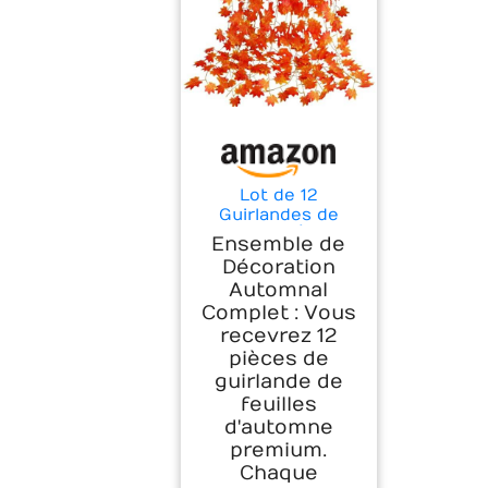
Lot de 12
Guirlandes de
Feuilles d'Érable
Ensemble de
Automne 2,4 m -
Décoration
Fausses Feuilles
Automnal
d'automne
Complet : Vous
Décoratives pour
Décorations de
recevrez 12
Thanksgiving, Noël
pièces de
- Décoration
guirlande de
Murale pour
feuilles
Maison, Jardin,
d'automne
Hôtel, Mariage et
premium.
Fête
Chaque