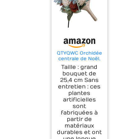
QTYQWC Orchidée
centrale de Noël,
bouquet de
Taille : grand
mariage
bouquet de
d'automne, hiver
25,4 cm Sans
et vacances en
entretien : ces
automne, bouquet
de fausses fleurs,
plantes
bouquet de
artificielles
mariée en rouille
sont
pour mariage,
fabriquées à
décoration de la
partir de
maison (25,4 cm
matériaux
durables et ont
une longue