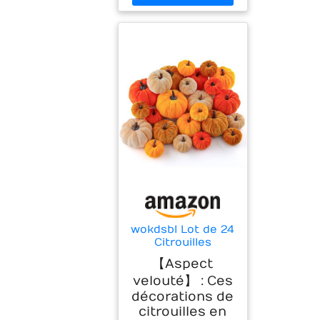
wokdsbl Lot de 24
Citrouilles
Artificielles – Mini
【Aspect
Citrouilles Orange,
velouté】 : Ces
Marron et Beige
pour Décoration
décorations de
de Table,
citrouilles en
Halloween,