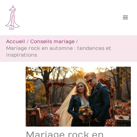
Aller
R
au
e
contenu
c
h
Accueil
Conseils mariage
e
Mariage rock en automne : tendances et
r
inspirations
c
h
e
r
Mariage rock en