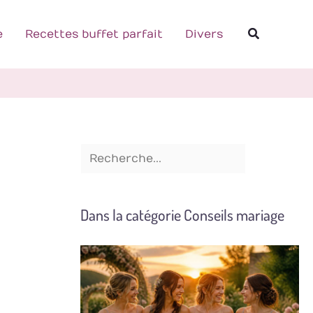
R
Recherch
e
e
Recettes buffet parfait
Divers
c
h
e
r
c
h
e
Dans la catégorie Conseils mariage
r