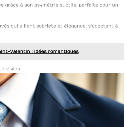
uée grâce à son asymétrie subtile, parfaite pour un
és qui allient sobriété et élégance, s’adaptant à
int-Valentin : idées romantiques
te stylés