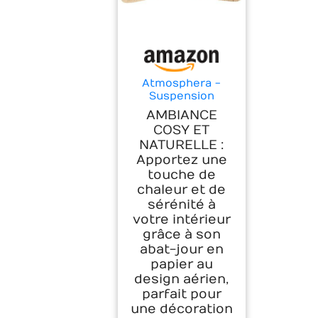
Atmosphera -
Suspension
Luminaire Myha
AMBIANCE
Scandinave -
COSY ET
Beige - 58 cm de
NATURELLE :
Diamètre - Effet
Apportez une
Papier Tressé,
Hauteur Réglable
touche de
- Pour Salon,
chaleur et de
Chambre
sérénité à
votre intérieur
grâce à son
abat-jour en
papier au
design aérien,
parfait pour
une décoration