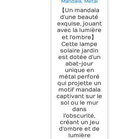
Mandala, Métal
LED Nomade
【Un mandala
Etanche Exterieur
d'une beauté
a Suspendre
exquise, jouant
Lampe Solaire
Exterieur a Poser,
avec la lumière
Ampoule Solaire
et l'ombre】
Exterieur pour
Cette lampe
Jardin Terrasse
solaire jardin
Deco Balcon
est dotée d'un
Amenagement
Balcon (4 pièces)
abat-jour
unique en
métal perforé
qui projette un
motif mandala
captivant sur le
sol ou le mur
dans
l'obscurité,
créant un jeu
d'ombre et de
lumière