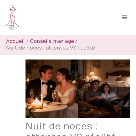
Aller
R
au
e
contenu
c
h
Accueil
Conseils mariage
e
Nuit de noces : attentes VS réalité
r
c
h
e
r
Nuit de noces :