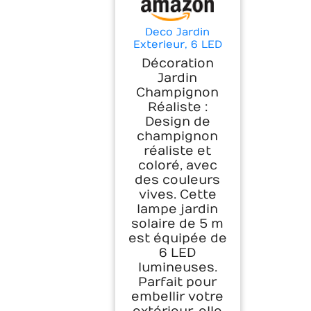
Deco Jardin
Exterieur, 6 LED
Lampe Solaire
Décoration
Jardin
Jardin
Champignon
Champignon
Decoration
Réaliste :
Design de
champignon
réaliste et
coloré, avec
des couleurs
vives. Cette
lampe jardin
solaire de 5 m
est équipée de
6 LED
lumineuses.
Parfait pour
embellir votre