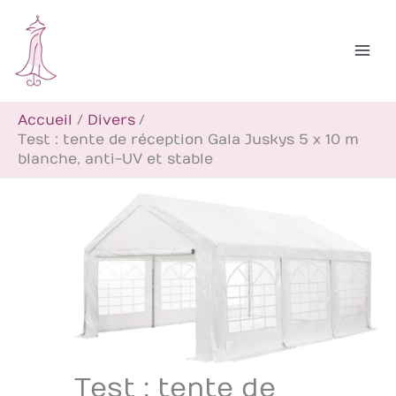
Aller
R
au
e
contenu
c
h
Accueil
Divers
e
Test : tente de réception Gala Juskys 5 x 10 m
r
blanche, anti-UV et stable
c
h
e
r
Test : tente de