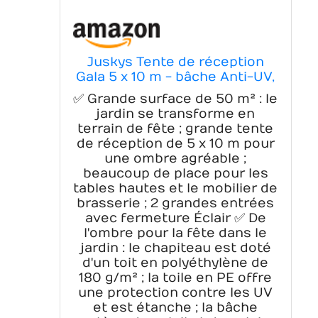
Juskys Tente de réception
Gala 5 x 10 m - bâche Anti-UV,
parois latérales Flexibles -
✅ Grande surface de 50 m² : le
pavillon Stable, Grand -
jardin se transforme en
Outdoor Party Garten - Tente
terrain de fête ; grande tente
chapiteau Blanc
de réception de 5 x 10 m pour
une ombre agréable ;
beaucoup de place pour les
tables hautes et le mobilier de
brasserie ; 2 grandes entrées
avec fermeture Éclair ✅ De
l'ombre pour la fête dans le
jardin : le chapiteau est doté
d'un toit en polyéthylène de
180 g/m² ; la toile en PE offre
une protection contre les UV
et est étanche ; la bâche