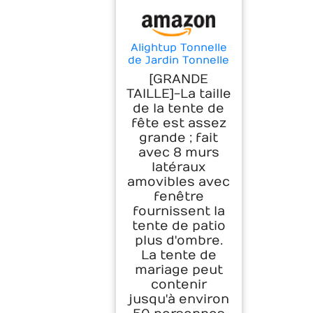
Alightup Tonnelle
de Jardin Tonnelle
Pliante
[GRANDE
Imperméable
TAILLE]-La taille
Tente de
de la tente de
Reception 3X9m
fête est assez
avec 8 Parois aux
UV Pavillon Blanc
grande ; fait
Bâche PE Epaisse
avec 8 murs
de env pour Fête
latéraux
Marriage Les
amovibles avec
Activités
fenêtre
Commerciales
fournissent la
tente de patio
plus d'ombre.
La tente de
mariage peut
contenir
jusqu'à environ