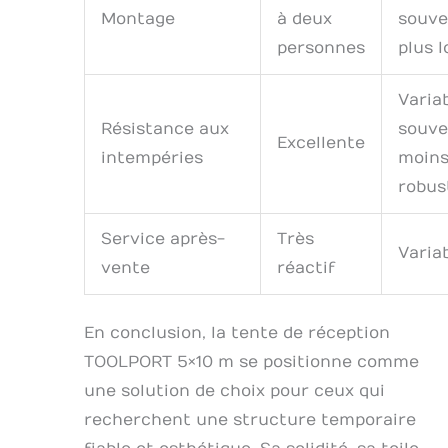
Montage
à deux
souve
personnes
plus 
Variab
Résistance aux
souve
Excellente
intempéries
moin
robus
Service après-
Très
Varia
vente
réactif
En conclusion, la tente de réception
TOOLPORT 5×10 m se positionne comme
une solution de choix pour ceux qui
recherchent une structure temporaire