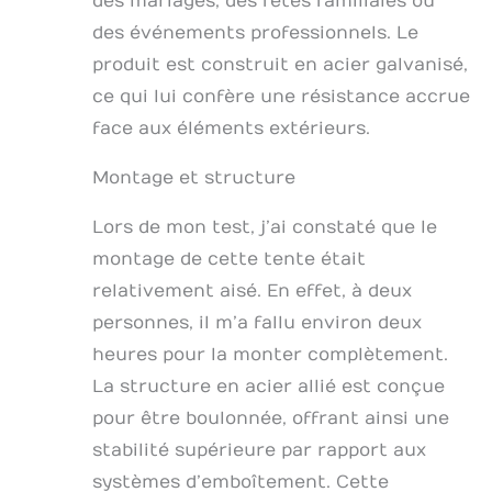
des mariages, des fêtes familiales ou
raccords de env.
des événements professionnels. Le
42mm de diamètre
sont utilisés.
produit est construit en acier galvanisé,
Assemblage
ce qui lui confère une résistance accrue
boulonné, vis à
papillon, très forte
face aux éléments extérieurs.
résistance aux
charges et facilité
Montage et structure
de montage. PRÊT A
MONTER –
Lors de mon test, j’ai constaté que le
INSTALLATION
montage de cette tente était
FACILE: Parfaite
fixation au sol avec
relativement aisé. En effet, à deux
des sardines/piquets
personnes, il m’a fallu environ deux
et des cordes
heures pour la monter complètement.
d'haubanage.
Montage rapide
La structure en acier allié est conçue
grace à une notice
pour être boulonnée, offrant ainsi une
de montage simple
stabilité supérieure par rapport aux
et la une
numérotation des
systèmes d’emboîtement. Cette