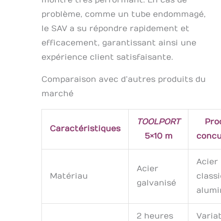
montré très performant. En cas de
problème, comme un tube endommagé,
le SAV a su répondre rapidement et
efficacement, garantissant ainsi une
expérience client satisfaisante.
Comparaison avec d’autres produits du
marché
TOOLPORT
Pro
Caractéristiques
5×10 m
concu
Acier
Acier
Matériau
class
galvanisé
alumi
2 heures
Variab