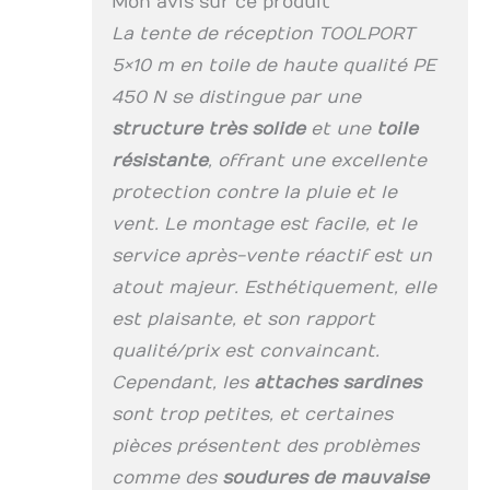
Mon avis sur ce produit
42mm de diamètre
La tente de réception TOOLPORT
sont utilisés.
5×10 m en toile de haute qualité PE
Assemblage
boulonné, vis à
450 N se distingue par une
papillon, très forte
structure très solide
et une
toile
résistance aux
résistante
, offrant une excellente
charges et facilité
de montage. PRÊT A
protection contre la pluie et le
MONTER –
vent. Le montage est facile, et le
INSTALLATION
FACILE: Parfaite
service après-vente réactif est un
fixation au sol avec
atout majeur. Esthétiquement, elle
des sardines/piquets
est plaisante, et son rapport
et des cordes
d'haubanage.
qualité/prix est convaincant.
Montage rapide
Cependant, les
attaches sardines
grace à une notice
de montage simple
sont trop petites, et certaines
et la une
pièces présentent des problèmes
numérotation des
comme des
soudures de mauvaise
tubes. EN BREF: