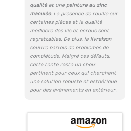
Tente de réception
qualité
et une
peinture au zinc
PE inclus:
maculée
. La présence de rouille sur
construction
certaines pièces et la qualité
métallique en acier,
toile de toit, toile de
médiocre des vis et écrous sont
côtés, pignon
regrettables. De plus, la
livraison
d'entrée avec porte
à fermeture éclaire,
souffre parfois de problèmes de
tendeurs, sardines
complétude. Malgré ces défauts,
et notice de
cette tente reste un choix
montage.
pertinent pour ceux qui cherchent
une solution robuste et esthétique
pour des événements en extérieur.