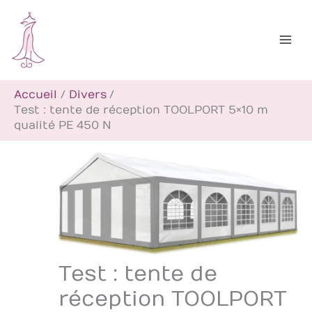
Aller
R
au
e
contenu
c
h
Accueil
Divers
e
Test : tente de réception TOOLPORT 5×10 m
r
qualité PE 450 N
c
h
e
r
Test : tente de
réception TOOLPORT