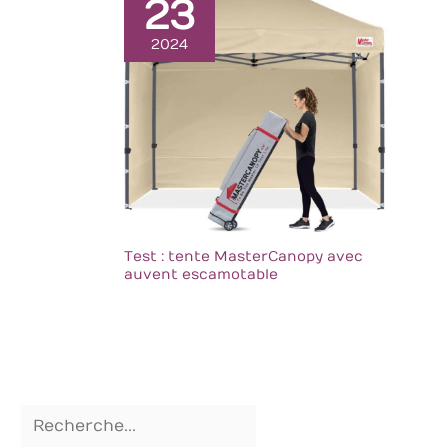
23
de fixation, piquets
pour sol meuble et
notice de montage.
2024
Test : tente MasterCanopy avec
auvent escamotable