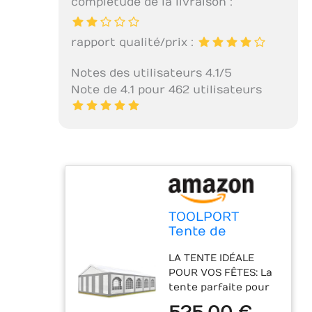
completude de la livraison :
rapport qualité/prix :
Notes des utilisateurs 4.1/5
Note de 4.1 pour 462 utilisateurs
TOOLPORT
Tente de
réception 5x10
LA TENTE IDÉALE
m Toile de Haute
POUR VOS FÊTES: La
qualité PE 450 N
tente parfaite pour
Gris-Blanc
célébrer toutes vos
Construction en