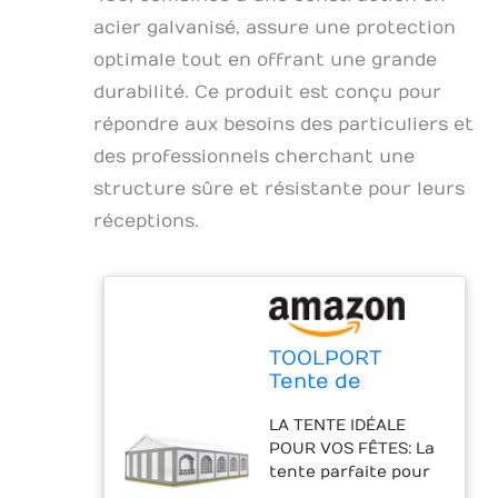
acier galvanisé, assure une protection
optimale tout en offrant une grande
durabilité. Ce produit est conçu pour
répondre aux besoins des particuliers et
des professionnels cherchant une
structure sûre et résistante pour leurs
réceptions.
TOOLPORT
Tente de
réception 5x10
LA TENTE IDÉALE
m Toile de Haute
POUR VOS FÊTES: La
qualité PE 450 N
tente parfaite pour
Gris-Blanc
célébrer toutes vos