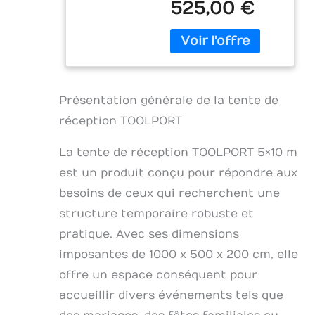
Construction en
525,00 €
fêtes occasionelles
Acier galvanisé
TOILE DE HAUTE
avec
QUALITÉ: Les toiles
raccordement
en PE 450 N - La
par vissage
meilleure qualité du
moment: toit très
Présentation générale de la tente de
stable, 1 seul
élément. Côtés dotés
réception TOOLPORT
de déflecteurs de
vent, circulation
La tente de réception TOOLPORT 5×10 m
optimale de l'air,
est un produit conçu pour répondre aux
régulation de la
température
besoins de ceux qui recherchent une
ambiante.
structure temporaire robuste et
CONSTRUCTION
pratique. Avec ses dimensions
METALLIQUE EN
ACIER GALVANISÉ:
imposantes de 1000 x 500 x 200 cm, elle
Seuls des tubes en
offre un espace conséquent pour
acier galvanisé de
env. 38mm de
accueillir divers événements tels que
diamètre et des