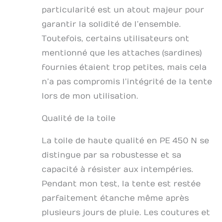
tubes. EN BREF:
particularité est un atout majeur pour
Tente de réception
PE inclus:
garantir la solidité de l’ensemble.
construction
Toutefois, certains utilisateurs ont
métallique en acier,
mentionné que les attaches (sardines)
toile de toit, toile de
côtés, pignon
fournies étaient trop petites, mais cela
d'entrée avec porte
n’a pas compromis l’intégrité de la tente
à fermeture éclaire,
tendeurs, sardines
lors de mon utilisation.
et notice de
montage.
Qualité de la toile
La toile de haute qualité en PE 450 N se
distingue par sa robustesse et sa
capacité à résister aux intempéries.
Pendant mon test, la tente est restée
parfaitement étanche même après
plusieurs jours de pluie. Les coutures et