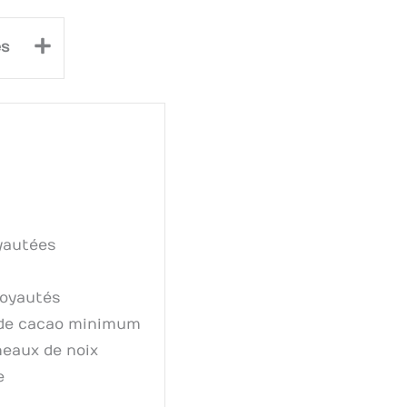
+
es
yautées
noyautés
 de cacao minimum
neaux de noix
e