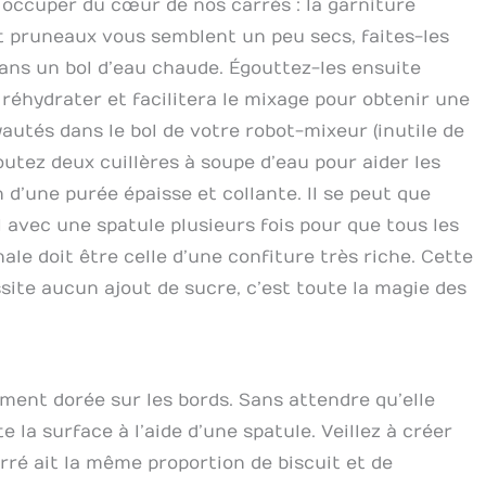
 occuper du cœur de nos carrés : la garniture
et pruneaux vous semblent un peu secs, faites-les
ns un bol d’eau chaude. Égouttez-les ensuite
éhydrater et facilitera le mixage pour obtenir une
yautés dans le bol de votre robot-mixeur (inutile de
joutez deux cuillères à soupe d’eau pour aider les
n d’une purée épaisse et collante. Il se peut que
l avec une spatule plusieurs fois pour que tous les
nale doit être celle d’une confiture très riche. Cette
ite aucun ajout de sucre, c’est toute la magie des
rement dorée sur les bords. Sans attendre qu’elle
te la surface à l’aide d’une spatule. Veillez à créer
é ait la même proportion de biscuit et de