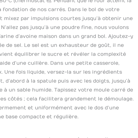
0°C (thermostat 6). Pendant que le four atteint la
 fondation de nos carrés. Dans le bol de votre
et mixez par impulsions courtes jusqu’à obtenir une
 N’allez pas jusqu’à une poudre fine, nous voulons
arine d’avoine maison dans un grand bol. Ajoutez-y
e de sel. Le sel est un exhausteur de goût, il ne
 vient équilibrer le sucre et révéler la complexité
ide d’une cuillère. Dans une petite casserole,
. Une fois liquide, versez-la sur les ingrédients
t, d’abord à la spatule puis avec les doigts, jusqu’à
e à un sable humide. Tapissez votre moule carré de
les côtés ; cela facilitera grandement le démoulage.
 fermement et uniformément avec le dos d’une
une base compacte et régulière.