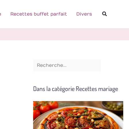
R
Recherch
e
e
Recettes buffet parfait
Divers
c
h
e
r
c
h
e
Dans la catégorie Recettes mariage
r