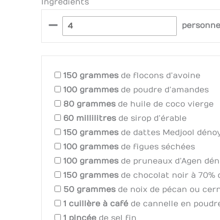
Ingrédients
–
personn
150
grammes
de flocons d’avoine
100
grammes
de poudre d’amandes
80
grammes
de huile de coco vierge
60
millilitres
de sirop d’érable
150
grammes
de dattes Medjool déno
100
grammes
de figues séchées
100
grammes
de pruneaux d’Agen dé
150
grammes
de chocolat noir à 70%
50
grammes
de noix de pécan ou cer
1
cuillère à café
de cannelle en poudr
1
pincée
de sel fin