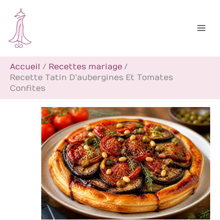
Aller
R
au
e
contenu
c
h
Accueil
Recettes mariage
e
Recette Tatin D’aubergines Et Tomates
r
Confites
c
h
e
r