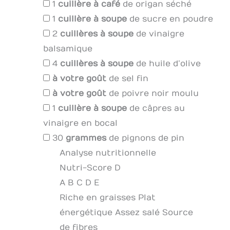
1
cuillère à café
de origan séché
1
cuillère à soupe
de sucre en poudre
2
cuillères à soupe
de vinaigre
balsamique
4
cuillères à soupe
de huile d’olive
à votre goût
de sel fin
à votre goût
de poivre noir moulu
1
cuillère à soupe
de câpres au
vinaigre en bocal
30
grammes
de pignons de pin
Analyse nutritionnelle
Nutri-Score D
A
B
C
D
E
Riche en graisses
Plat
énergétique
Assez salé
Source
de fibres