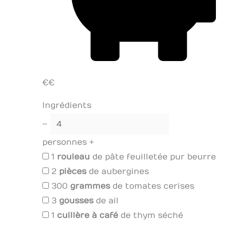
€€
Ingrédients
–
personnes
+
1
rouleau
de pâte feuilletée pur beurre
2
pièces
de aubergines
300
grammes
de tomates cerises
3
gousses
de ail
1
cuillère à café
de thym séché