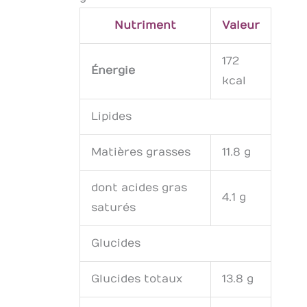
Nutriment
Valeur
172
Énergie
kcal
Lipides
Matières grasses
11.8 g
dont acides gras
4.1 g
saturés
Glucides
Glucides totaux
13.8 g