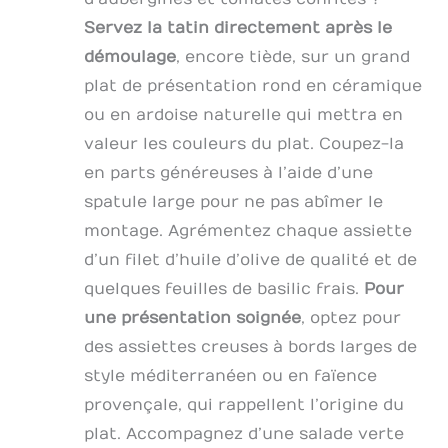
le moule.
nettoyage
d’effort. Que
ENTRETIEN :
Matériau de
Servez la tatin directement après le
vous soyez
Lavage à la main
Qualité
débutant ou
démoulage
, encore tiède, sur un grand
uniquement avec
Alimentaire - Le
cuisinier
une éponge non-
coupe oignon
plat de présentation rond en céramique
expérimenté, elle
abrasive. Ne
manuel est
ou en ardoise naturelle qui mettra en
est simple et
passe pas au
fabriqué en PP de
intuitive à
valeur les couleurs du plat. Coupez-la
lave-vaisselle.
qualité
prendre en main
alimentaire et
en parts généreuses à l’aide d’une
Épaisseur
420J2, sans BPA,
réglable 1–4 mm –
spatule large pour ne pas abîmer le
ce qui permet de
Cette mandoline
montage. Agrémentez chaque assiette
conserver des
multifonctions
ingrédients sains,
d’un filet d’huile d’olive de qualité et de
dispose de trois
nutritifs et sûrs.
réglages
quelques feuilles de basilic frais.
Pour
Avec ce coupe-
d’épaisseur pour
légumes à
une présentation soignée
, optez pour
répondre à
mandoline, vous
des assiettes creuses à bords larges de
différents
pouvez être sûr
besoins.
style méditerranéen ou en faïence
de préparer des
Choisissez des
dîners sains,
provençale, qui rappellent l’origine du
tranches fines (1
délicieux et
mm), moyennes
plat. Accompagnez d’une salade verte
créatifs pour