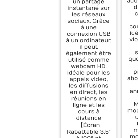
ado
un partage
d
instantané sur
c
les réseaux
sociaux. Grâce
co
à une
id
connexion USB
vl
à un ordinateur,
il peut
également être
quo
utilisé comme
webcam HD,
p
idéale pour les
abo
appels vidéo,
les diffusions
an
en direct, les
réunions en
M
ligne et les
mod
cours à
u
distance
【Écran
m
Rabattable 3,5"
mo