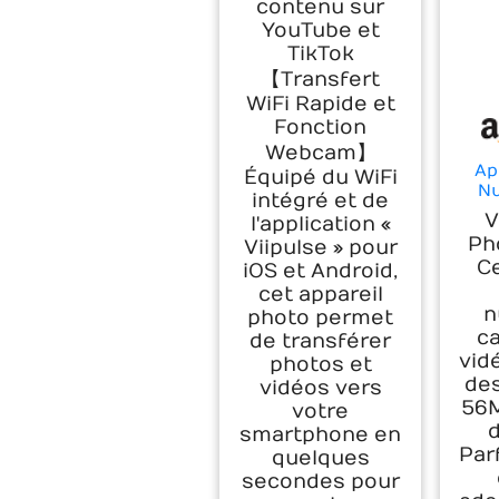
contenu sur
YouTube et
TikTok
【Transfert
WiFi Rapide et
Fonction
Webcam】
Ap
Équipé du WiFi
Nu
intégré et de
D
V
l'application «
Ph
Viipulse » pour
Nu
Ce
iOS et Android,
mol
Écr
cet appareil
18
n
photo permet
po
c
de transférer
Cart
vid
photos et
A
de
vidéos vers
Débu
56M
votre
d
smartphone en
Par
quelques
secondes pour