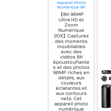
Appareil Photo
Numérique 8K
96MP avec WiFi,
【8K 96MP
Zoom Numérique
Ultra HD et
20X, Appareil
Zoom
Photo avec
Autofocus et
Numérique
Stabilisation Anti-
20X】Capturez
Shake, Écran
des moments
Rabattable 3,5"
inoubliables
180°, Carte SD
avec des
32GB et 2
Batteries
vidéos 8K
époustouflante
s et des photos
96MP riches en
détails, aux
couleurs
éclatantes et
aux contours
nets. Cet
appareil photo
numérique