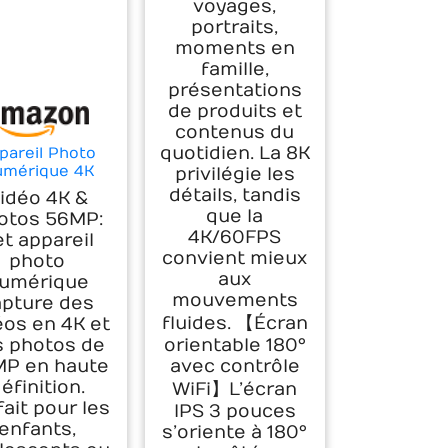
voyages,
portraits,
moments en
famille,
présentations
de produits et
contenus du
quotidien. La 8K
pareil Photo
mérique 4K
privilégie les
igital: 56MP
détails, tandis
idéo 4K &
Appareils
que la
otos 56MP:
mérique avec
4K/60FPS
t appareil
ette de Mode
convient mieux
photo
an Rabattable
aux
0° - Camera
umérique
ur Vlog avec
mouvements
apture des
e 32GB - pour
fluides. 【Écran
éos en 4K et
dolescents
s photos de
orientable 180°
tants Adultes
P en haute
avec contrôle
Enfant
éfinition.
WiFi】L’écran
fait pour les
IPS 3 pouces
enfants,
s’oriente à 180°