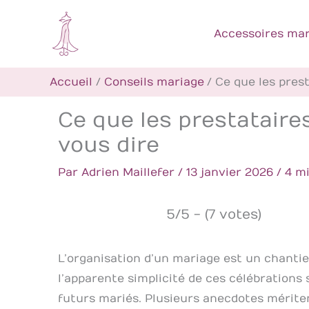
Aller
au
Accessoires mar
contenu
Accueil
Conseils mariage
Ce que les pres
Ce que les prestataire
vous dire
Par
Adrien Maillefer
/
13 janvier 2026
/
4 m
5/5 - (7 votes)
L’organisation d’un mariage est un chanti
l’apparente simplicité de ces célébrations
futurs mariés. Plusieurs anecdotes méritent