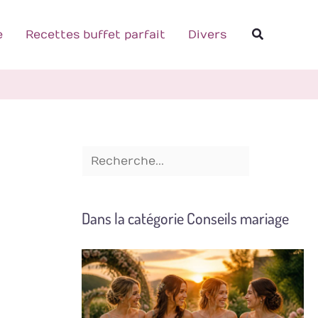
R
Recherch
e
e
Recettes buffet parfait
Divers
c
h
e
r
c
h
e
Dans la catégorie Conseils mariage
r