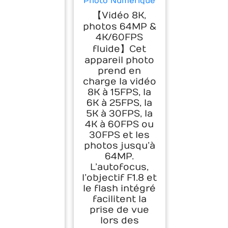
Photo Numérique
8K 64MP,
【Vidéo 8K,
Autofocus, Zoom
photos 64MP &
Numérique 16X,
4K/60FPS
Noir
fluide】Cet
appareil photo
prend en
charge la vidéo
8K à 15FPS, la
6K à 25FPS, la
5K à 30FPS, la
4K à 60FPS ou
30FPS et les
photos jusqu’à
64MP.
L’autofocus,
l’objectif F1.8 et
le flash intégré
facilitent la
prise de vue
lors des