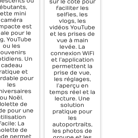
lescents ou
sur le côté pour
ébutants,
faciliter les
ette mini
selfies, les
caméra
vlogs, les
mpacte est
vidéos YouTube
éale pour le
et les prises de
og, YouTube
vue à main
ou les
levée. La
souvenirs
connexion WiFi
tidiens. Un
et l’application
cadeau
permettent la
ratique et
prise de vue,
rdable pour
les réglages,
les
l’aperçu en
niversaires
temps réel et la
ou Noël.
lecture. Une
olette de
solution
e pour une
pratique pour
tilisation
les
facile: La
autoportraits,
olette de
les photos de
de permet
groupe et les