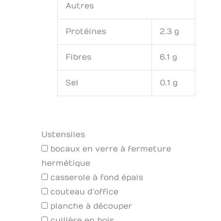
Autres
Protéines
2.3 g
Fibres
6.1 g
Sel
0.1 g
Ustensiles
bocaux en verre à fermeture
hermétique
casserole à fond épais
couteau d’office
planche à découper
cuillère en bois