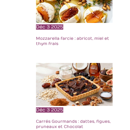
ainsi sa prise en
main et une
utilisation
précise
Déc
3
2025
COMPOSITION :
Cet accessoire
Mozzarella farcie : abricot, miel et
de cuisine est
thym frais
fabriqué en acier
inoxydable, il est
très facile à
nettoyer, car il
est compatible
avec le lave-
vaisselle
DIMENSIONS : Ces
cuillères à
dessert
mesurent 20 cm
Déc
3
2025
de long ce qui
leur permet
Carrés Gourmands : dattes, figues,
d'aller au fond de
pruneaux et Chocolat