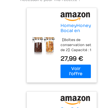
HomeyHoney
Bocal en
Verre
【Boîtes de
Hermétique
conservation set
avec
de 2】Capacité : 1
Couvercle à
400 ml,
Fermeture à
27,99 €
dimensions : 20
Crochet
cm (H) x 10 cm (L).
L'emballage
comprend 2
récipients en
verre. Grâce au
verre
transparent,
vous pouvez
rapidement et