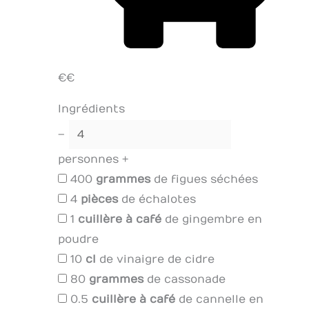
€€
Ingrédients
–
personnes
+
400
grammes
de figues séchées
4
pièces
de échalotes
1
cuillère à café
de gingembre en
poudre
10
cl
de vinaigre de cidre
80
grammes
de cassonade
0.5
cuillère à café
de cannelle en