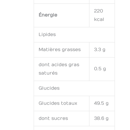
220
Énergie
kcal
Lipides
Matières grasses
3.3 g
dont acides gras
0.5 g
saturés
Glucides
Glucides totaux
49.5 g
dont sucres
38.6 g