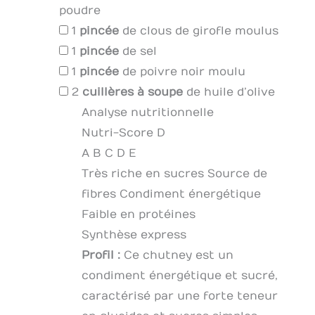
poudre
1
pincée
de clous de girofle moulus
1
pincée
de sel
1
pincée
de poivre noir moulu
2
cuillères à soupe
de huile d’olive
Analyse nutritionnelle
Nutri-Score D
A
B
C
D
E
Très riche en sucres
Source de
fibres
Condiment énergétique
Faible en protéines
Synthèse express
Profil :
Ce chutney est un
condiment énergétique et sucré,
caractérisé par une forte teneur