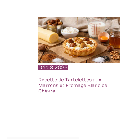
la coupe de glace
pour ne laisser
aucune goutte
UTILISATION :
Ustensiles de
cuisine très
pratiques, ces
cuillères à
dessert peuvent
aussi être
utilisées pour des
Déc
3
2025
boissons
chaudes comme
Recette de Tartelettes aux
Marrons et Fromage Blanc de
le cappuccino, le
Chèvre
latte macchiato
ou d'autres