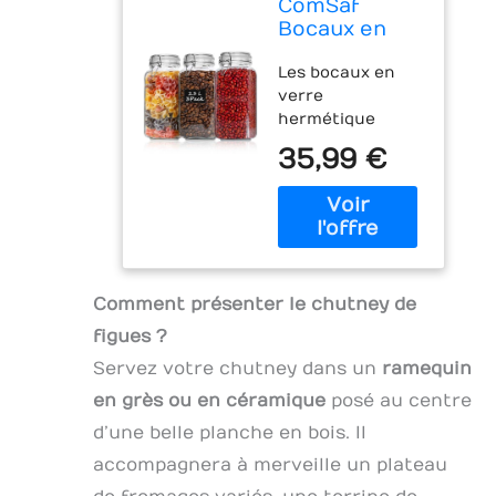
ComSaf
facilement savoir
Bocaux en
quand il est
verre
utilisé. Parfait
Les bocaux en
hermétiques
pour le stockage
verre
2,3 L, lot de 3,
et la
hermétique
fermeture à
conservation de
ComSaf de
crochet
35,99 €
divers
2300ml sont
ingrédients tels
fabriqués en
que confiture,
verre de qualité
gelée, chutneys,
alimentaire, non
riz, sucre, farine,
toxique, inodore
thé, café, épices,
et sans BPA.
biscuits, etc.
Comment présenter le chutney de
Chaque bocal en
【Sûr à utiliser】
verre
figues ?
Ce bocal de
hermétique est
conservation
Servez votre chutney dans un
ramequin
équipé d’un joint
avec couvercle
en silicone et
en grès ou en céramique
posé au centre
en verre
d’une fermeture
borosilicate épais
d’une belle planche en bois. Il
en acier
de haute qualité,
accompagnera à merveille un plateau
inoxydable,
qui est plus léger
garantissant une