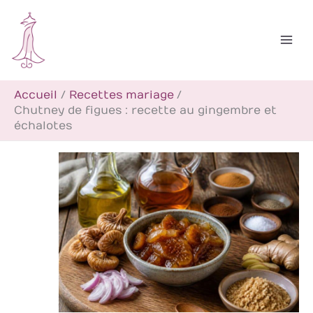
Aller
R
au
e
contenu
c
h
Accueil
Recettes mariage
e
Chutney de figues : recette au gingembre et
r
échalotes
c
h
e
r