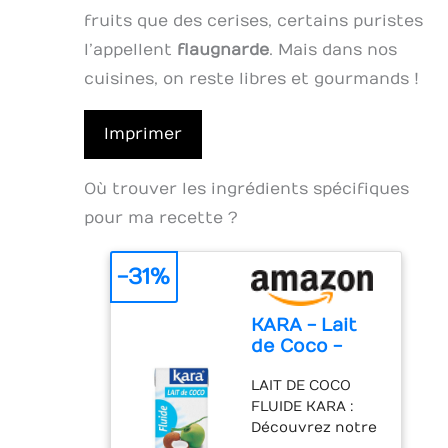
fruits que des cerises, certains puristes
l’appellent
flaugnarde
. Mais dans nos
cuisines, on reste libres et gourmands !
Imprimer
Où trouver les ingrédients spécifiques
pour ma recette ?
-31%
KARA - Lait
de Coco -
100% Noix de
LAIT DE COCO
Coco
FLUIDE KARA :
d'Indonésie -
Découvrez notre
500 ml