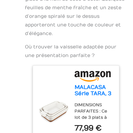
qui augmente le
confort durant la
feuilles de menthe fraîche et un zeste
confort
découpe et les
d'utilisation.
embouts en
d’orange spiralé sur le dessus
Entre les
caoutchouc
apporteront une touche de couleur et
utilisations, le
offrent une
fouet peut tenir
d’élégance.
meilleure
fermement sur le
stabilité. Facile à
dessus de la
nettoyer -
Où trouver la vaisselle adaptée pour
table, ce qui
Compatible lave-
une présentation parfaite ?
permet non
vaisselle.
seulement
d'économiser de
l'espace, mais
aussi de rester
MALACASA
propre et
Série TARA, 3
hygiénique. ✅
Plats à Gratin
Contenu de
DIMENSIONS
en Grès avec
l'emballage : 1 x
PARFAITES : Ce
Poignée |
batteur à main, 2
lot de 3 plats à
3800 ml /
x têtes de
gratin offre des
2700 ml /
77,99 €
mélange, 1 x câble
tailles variées de
1450 ml | Plat
de charge USB, 1