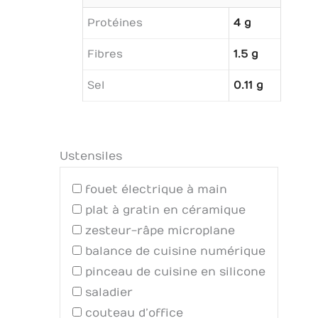
Protéines
4 g
Fibres
1.5 g
Sel
0.11 g
Ustensiles
fouet électrique à main
plat à gratin en céramique
zesteur-râpe microplane
balance de cuisine numérique
pinceau de cuisine en silicone
saladier
couteau d’office