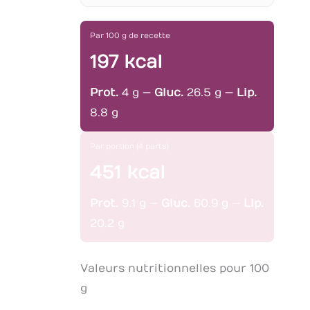
Par 100 g de recette
197 kcal
Prot.
4 g —
Gluc.
26.5 g —
Lip.
8.8 g
Par portion (4 parts)
451 kcal
Prot.
9.1 g —
Gluc.
60.9 g —
Lip.
20.2 g
Valeurs nutritionnelles pour 100
g