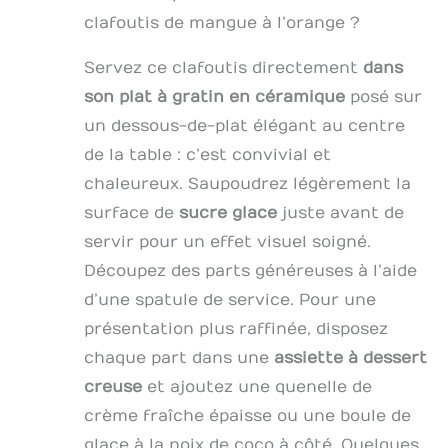
cuisine.
câbles, que ce
gingembre, le
États-Unis
et keto.
clafoutis de mangue à l’orange ?
soit pour un
chocolat, la
NUTRIPURE,
pique-nique en
muscade, la
FABRIQUÉ EN
Servez ce clafoutis directement
dans
plein air ou une
cannelle, les
FRANCE : Un seul
son plat à gratin en céramique
posé sur
cuisine limitée, il
truffes et bien
ingrédient :
peut être utilisé
plus encore. Le
beurre issu de
un dessous-de-plat élégant au centre
librement
zesteur de
lait de pâturages
de la table : c’est convivial et
partout où vous
Microplane est
bio. Sans additif,
emmenez ce
aussi bien
chaleureux. Saupoudrez légèrement la
sans
batteur
apprécié des
conservateur,
surface de
sucre glace
juste avant de
électrique à
Chefs que des
sans arôme.
servir pour un effet visuel soigné.
main, la
amateurs de
Cuisson lente et
délicatesse vous
cuisine, pour sa
douce artisanale,
Découpez des parts généreuses à l’aide
suivra. ✅ Design
précision unique
certifié bio. Se
d’une spatule de service. Pour une
Ergonomique : la
et sa découpe
conserve à
poignée du fouet
présentation plus raffinée, disposez
sans effort. Le
température
électrique est
manche
ambiante (hors
chaque part dans une
assiette à dessert
conçue pour
ergonomique en
réfrigérateur).
creuse
et ajoutez une quenelle de
s'adapter
soft-touch
parfaitement à
confère un
crème fraîche épaisse ou une boule de
votre main, ce
maximum de
glace à la noix de coco à côté. Quelques