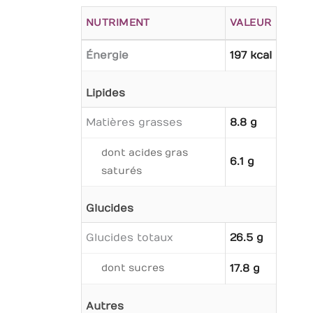
NUTRIMENT
VALEUR
Énergie
197 kcal
Lipides
Matières grasses
8.8 g
dont acides gras
6.1 g
saturés
Glucides
Glucides totaux
26.5 g
dont sucres
17.8 g
Autres