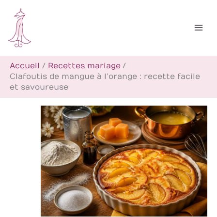
Aller
R
au
e
contenu
c
h
Accueil
Recettes mariage
e
Clafoutis de mangue à l’orange : recette facile
r
et savoureuse
c
h
e
r