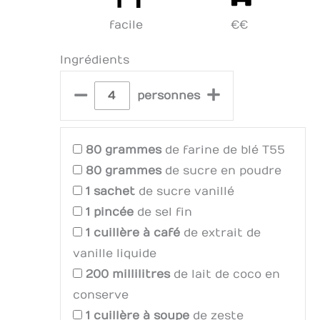
facile
€€
Ingrédients
–
+
personnes
80
grammes
de farine de blé T55
80
grammes
de sucre en poudre
1
sachet
de sucre vanillé
1
pincée
de sel fin
1
cuillère à café
de extrait de
vanille liquide
200
millilitres
de lait de coco en
conserve
1
cuillère à soupe
de zeste