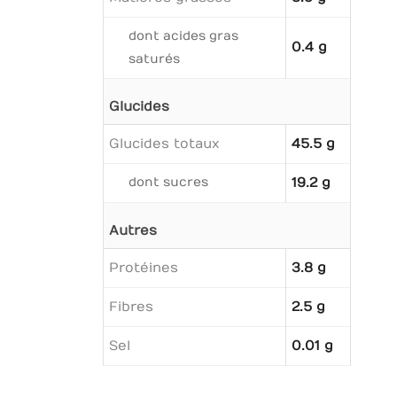
dont acides gras
0.4 g
saturés
Glucides
Glucides totaux
45.5 g
dont sucres
19.2 g
Autres
Protéines
3.8 g
Fibres
2.5 g
Sel
0.01 g