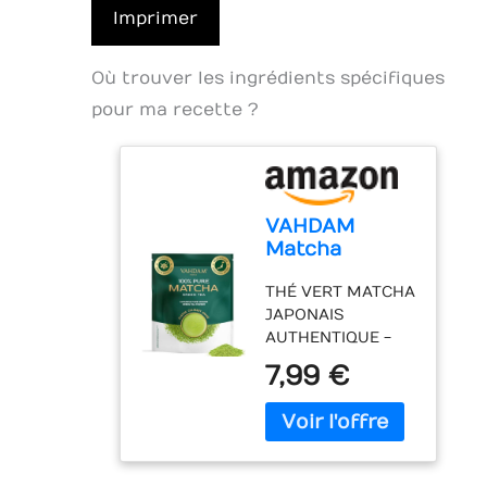
Imprimer
Où trouver les ingrédients spécifiques
pour ma recette ?
VAHDAM
Matcha
Poudre 100g,
THÉ VERT MATCHA
the Matcha
JAPONAIS
Japonais
AUTHENTIQUE -
authentique
Offrez-vous notre
de qualite
7,99 €
Matcha de qualité
culinaire
culinaire, un
témoignage
d'authenticité. Il
éblouit par sa