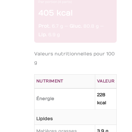
Par portion (4 parts)
405 kcal
Prot.
6.7 g —
Gluc.
80.8 g —
Lip.
6.9 g
Valeurs nutritionnelles pour 100
g
NUTRIMENT
VALEUR
228
Énergie
kcal
Lipides
Matières grasses
3.9 g