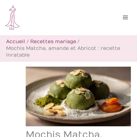
Aller
R
au
e
contenu
c
h
Accueil
Recettes mariage
e
Mochis Matcha, amande et Abricot : recette
r
Inratable
c
h
e
r
Mochis Matcha,