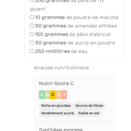
200
grammes
de pâte de riz
gluant
10
grammes
de poudre de matcha
50
grammes
de amandes effilées
150
grammes
de pâte d’abricot
50
grammes
de sucre en poudre
250
millilitres
de eau
Analyse nutritionnelle
Nutri-Score C
A
B
C
D
E
Riche en glucides
Source de fibres
Modérément sucré
Faible en sel
Synthèse express