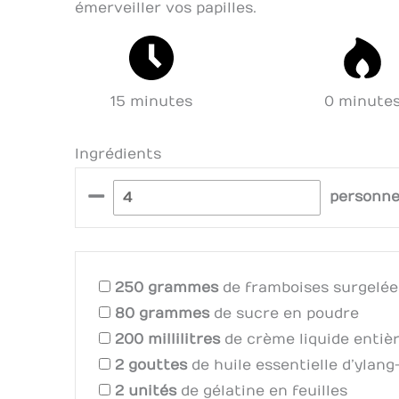
émerveiller vos papilles.
15 minutes
0 minute
Ingrédients
–
personn
250
grammes
de framboises surgelée
80
grammes
de sucre en poudre
200
millilitres
de crème liquide entiè
2
gouttes
de huile essentielle d’ylang
2
unités
de gélatine en feuilles