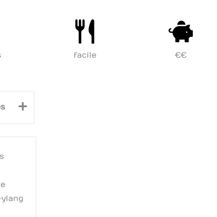
s
facile
€€
+
es
s
re
-ylang