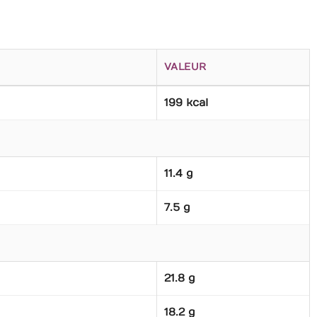
VALEUR
199 kcal
11.4 g
7.5 g
21.8 g
18.2 g