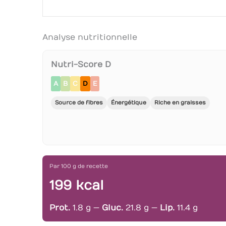
Analyse nutritionnelle
Nutri-Score D
A
B
C
D
E
Source de fibres
Énergétique
Riche en graisses
Par 100 g de recette
199 kcal
Prot.
1.8 g —
Gluc.
21.8 g —
Lip.
11.4 g