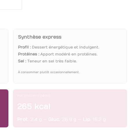
Synthèse express
Profil :
Dessert énergétique et indulgent.
Protéines :
Apport modéré en protéines.
Sel :
Teneur en sel très faible.
À consommer plutôt occasionnellement.
Par portion (4 parts)
265 kcal
Prot.
2.4 g —
Gluc.
28.9 g —
Lip.
15.2 g