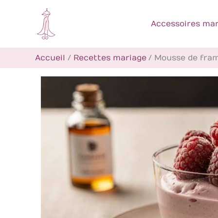
Aller
au
Accessoires mar
contenu
Accueil
Recettes mariage
Mousse de framb