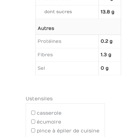
dont sucres
13.8 g
Autres
Protéines
0.2 g
Fibres
1.3 g
Sel
0 g
Ustensiles
casserole
écumoire
pince à épiler de cuisine