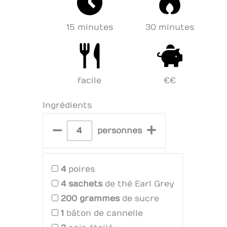
15 minutes
30 minutes
facile
€€
Ingrédients
–
+
personnes
4
poires
4
sachets
de thé Earl Grey
200
grammes
de sucre
1
bâton de cannelle