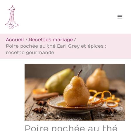
Aller
R
au
e
contenu
c
h
Accueil
Recettes mariage
e
Poire pochée au thé Earl Grey et épices :
r
recette gourmande
c
h
e
r
Poire pochée au thé