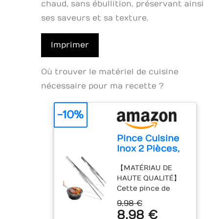
chaud, sans ébullition, préservant ainsi
ses saveurs et sa texture.
Imprimer
Où trouver le matériel de cuisine
nécessaire pour ma recette ?
-10%
Pince Cuisine
Inox 2 Pièces,
20/30 cm pour
【MATÉRIAU DE
Cuisson &
HAUTE QUALITÉ】
Service
Cette pince de
cuisine est
9,98 €
fabriquée en acier
8,98 €