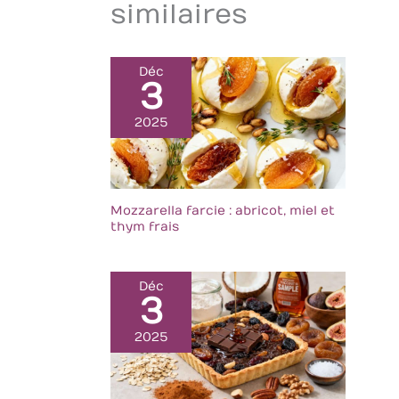
papier Largeur de
similaires
sont le gadget de
trait fine : 0,9-1,3
cuisine idéal et
mm.
conviennent
également aux
Déc
3
travaux de
précision tels que
2025
la cuisine, la
décoration des
assiettes et le
retrait des petits
aliments des
Mozzarella farcie : abricot, miel et
emballages ou des
thym frais
bouteilles, grâce à
leur conception à
tête droite et leur
Déc
utilisation facile.
3
2025