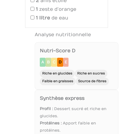
2
anis étoilé
1
zeste d’orange
1
litre
de eau
Analyse nutritionnelle
Nutri-Score D
A
B
C
D
E
Riche en glucides
Riche en sucres
Faible en graisses
Source de fibres
Synthèse express
Profil :
Dessert sucré et riche en
glucides.
Protéines :
Apport faible en
protéines.