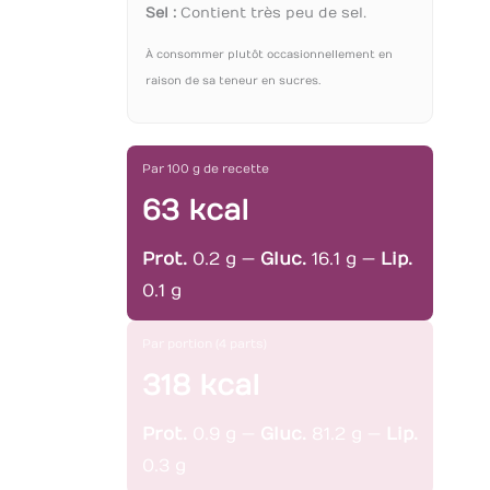
Sel :
Contient très peu de sel.
À consommer plutôt occasionnellement en
raison de sa teneur en sucres.
Par 100 g de recette
63 kcal
Prot.
0.2 g —
Gluc.
16.1 g —
Lip.
0.1 g
Par portion (4 parts)
318 kcal
Prot.
0.9 g —
Gluc.
81.2 g —
Lip.
0.3 g