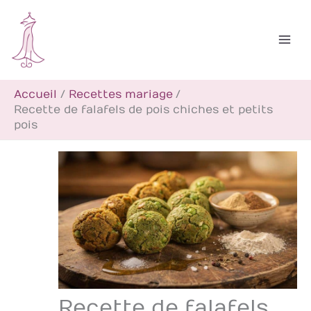
Aller
R
au
e
contenu
c
h
Accueil
Recettes mariage
e
Recette de falafels de pois chiches et petits
r
pois
c
h
e
r
Recette de falafels