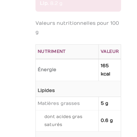
Lip.
8.2 g
Valeurs nutritionnelles pour 100
g
NUTRIMENT
VALEUR
165
Énergie
kcal
Lipides
Matières grasses
5 g
dont acides gras
0.6 g
saturés