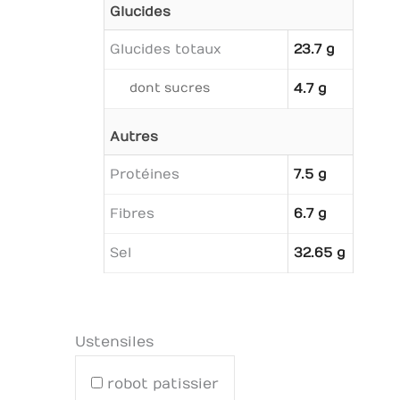
Glucides
Glucides totaux
23.7 g
dont sucres
4.7 g
Autres
Protéines
7.5 g
Fibres
6.7 g
Sel
32.65 g
Ustensiles
robot patissier