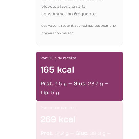
élevée, attention à la
consommation fréquente.
Ces valeurs restent approximatives pour une
préparation maison.
Par 100 g de recette
165 kcal
Prot.
7.5 g —
Gluc.
23.7 g —
Lip.
5 g
Par portion (4 parts)
269 kcal
Prot.
12.2 g —
Gluc.
38.3 g —