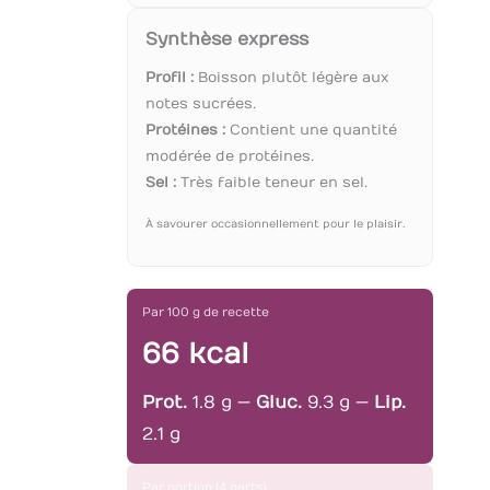
Synthèse express
Profil :
Boisson plutôt légère aux
notes sucrées.
Protéines :
Contient une quantité
modérée de protéines.
Sel :
Très faible teneur en sel.
À savourer occasionnellement pour le plaisir.
Par 100 g de recette
66 kcal
Prot.
1.8 g —
Gluc.
9.3 g —
Lip.
2.1 g
Par portion (4 parts)