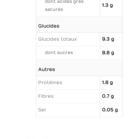
dont acides gras
1.3 g
saturés
Glucides
Glucides totaux
9.3 g
dont sucres
8.8 g
Autres
Protéines
1.8 g
Fibres
0.7 g
Sel
0.05 g