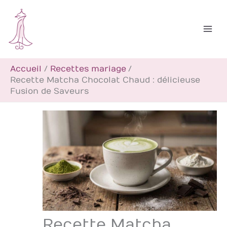
Aller
R
au
e
contenu
c
h
Accueil
Recettes mariage
e
Recette Matcha Chocolat Chaud : délicieuse
r
Fusion de Saveurs
c
h
e
r
Recette Matcha