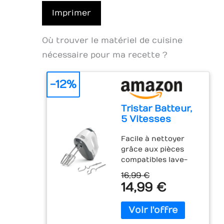
Imprimer
Où trouver le matériel de cuisine
nécessaire pour ma recette ?
-12%
Tristar Batteur,
5 Vitesses
Réglables,
Facile à nettoyer
200W, Design
grâce aux pièces
Ergonomique,
compatibles lave-
Fouets et
vaisselle : Les
Crochets Inox,
16,99 €
accessoires en acier
Pièces
14,99 €
inoxydable, comme
Compatibles
les crochets et
Lave-Vaisselle,
fouets, sont
Sans BPA,
détachables et