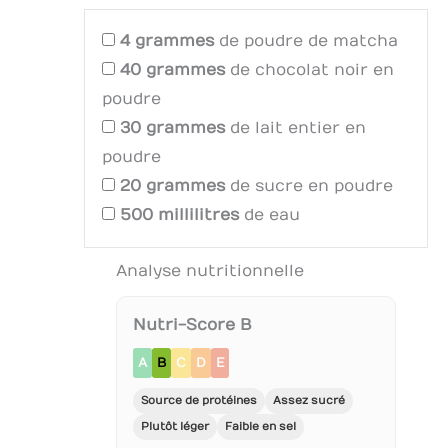
4
grammes
de poudre de matcha
40
grammes
de chocolat noir en
poudre
30
grammes
de lait entier en
poudre
20
grammes
de sucre en poudre
500
millilitres
de eau
Analyse nutritionnelle
Nutri-Score B
A
B
C
D
E
Source de protéines
Assez sucré
Plutôt léger
Faible en sel