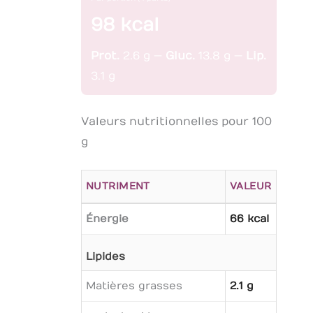
98 kcal
Prot.
2.6 g —
Gluc.
13.8 g —
Lip.
3.1 g
Valeurs nutritionnelles pour 100
g
NUTRIMENT
VALEUR
Énergie
66 kcal
Lipides
Matières grasses
2.1 g