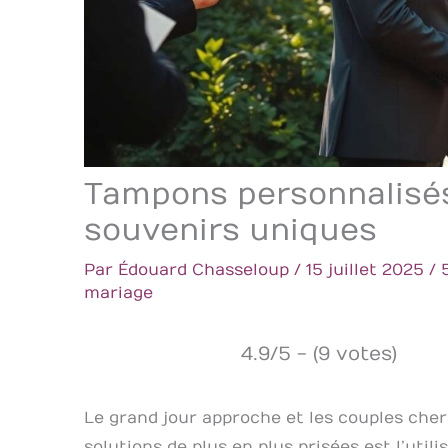
Tampons personnalisés
souvenirs uniques
Par
Édouard Chasseloup
/
15 juillet 2025
/
mariage
4.9/5 - (9 votes)
Le grand jour approche et les couples cher
solutions de plus en plus prisées est l’util