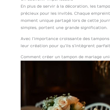
En plus de servir à la décoration, les tam
précieux pour les invités. Chaque empreint
moment unique partagé lors de cette journé
simples, portent une grande signification.
Avec l’importance croissante des tampons pe
leur création pour qu’ils s’intègrent parfa
Comment créer un tampon de mariage un