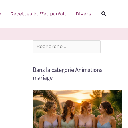
R
Recherch
e
e
Recettes buffet parfait
Divers
c
h
e
r
c
Dans la catégorie Animations
h
mariage
e
r