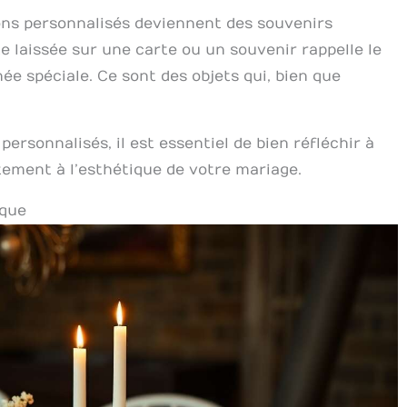
pons personnalisés deviennent des souvenirs
e laissée sur une carte ou un souvenir rappelle le
e spéciale. Ce sont des objets qui, bien que
rsonnalisés, il est essentiel de bien réfléchir à
itement à l’esthétique de votre mariage.
ique