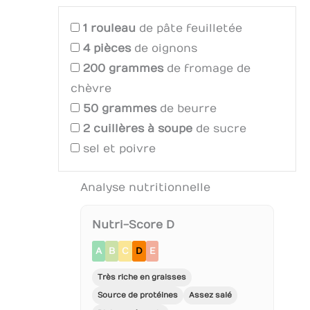
1
rouleau
de pâte feuilletée
4
pièces
de oignons
200
grammes
de fromage de
chèvre
50
grammes
de beurre
2
cuillères à soupe
de sucre
sel et poivre
Analyse nutritionnelle
Nutri-Score D
A
B
C
D
E
Très riche en graisses
Source de protéines
Assez salé