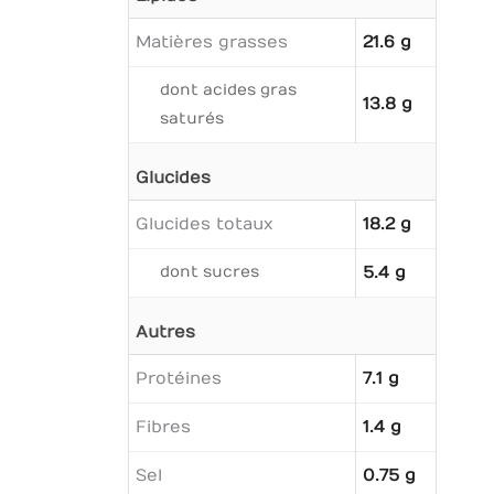
Matières grasses
21.6 g
dont acides gras
13.8 g
saturés
Glucides
Glucides totaux
18.2 g
dont sucres
5.4 g
Autres
Protéines
7.1 g
Fibres
1.4 g
Sel
0.75 g