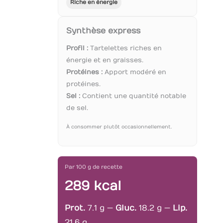
Riche en énergie
Synthèse express
Profil :
Tartelettes riches en
énergie et en graisses.
Protéines :
Apport modéré en
protéines.
Sel :
Contient une quantité notable
de sel.
À consommer plutôt occasionnellement.
Par 100 g de recette
289 kcal
Prot.
7.1 g —
Gluc.
18.2 g —
Lip.
21.6 g