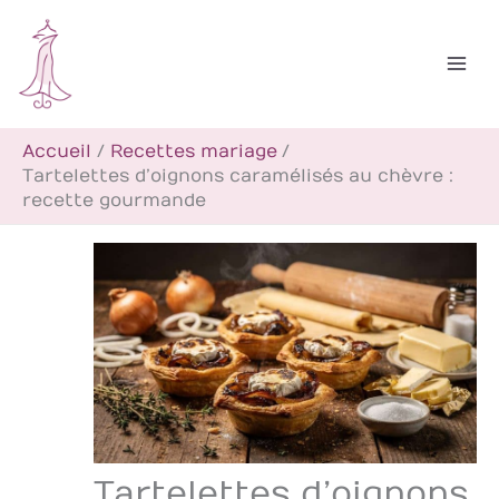
Aller
R
au
e
contenu
c
h
Accueil
Recettes mariage
e
Tartelettes d’oignons caramélisés au chèvre :
r
recette gourmande
c
h
e
r
Tartelettes d’oignons