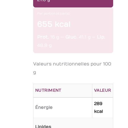
Par portion (4 parts)
655 kcal
Prot.
16 g —
Gluc.
41.1 g —
Lip.
48.8 g
Valeurs nutritionnelles pour 100
g
NUTRIMENT
VALEUR
289
Énergie
kcal
Lipides