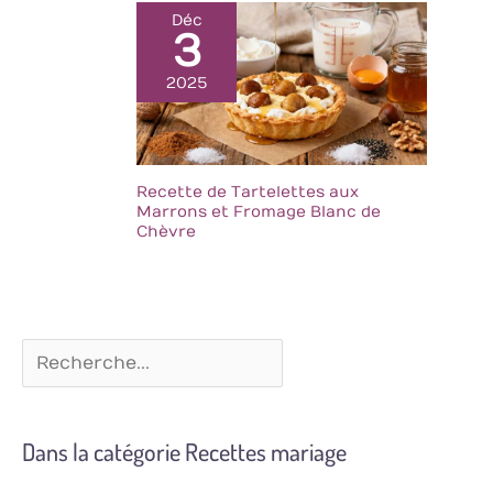
ardoise (L x l x H) :
Déc
3
diamètre environ 33
x 0,5 cm - Couleur :
2025
noir/gris (ardoise)
Contenu de la
livraison : vous
recevrez un plat
rond en ardoise de la
Recette de Tartelettes aux
marque Novaliv
Marrons et Fromage Blanc de
Chèvre
Dans la catégorie Recettes mariage