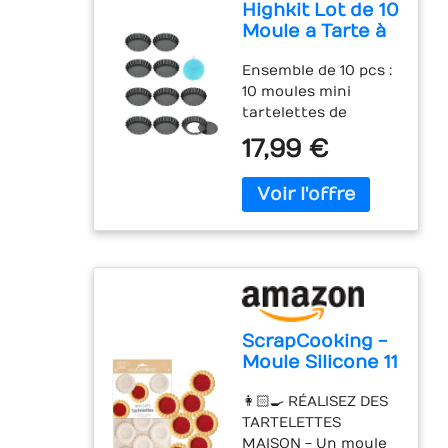
Highkit Lot de 10
Moule a Tarte à
Fond Amovible,
Ensemble de 10 pcs :
Mini 10 cm X10
10 moules mini
tartelettes de
diamètre 10cm x
17,99 €
profondeur 2cm.
Utilisé pour faire des
tartes, tartes
hachées, tartes aux
fruits, gâteaux au
fromage à la crème,
gâteaux au chocolat,
pizzas, muffins et
autres délicieux
ScrapCooking -
desserts. Conception
Moule Silicone 11
de fond de tarte
Tartelettes -
amovible : Le fond de
👩🏻‍🍳 RÉALISEZ DES
Moule Biscuits -
tarte amovible
TARTELETTES
Apte Four &
permet un retrait
MAISON - Un moule
Congélateur -