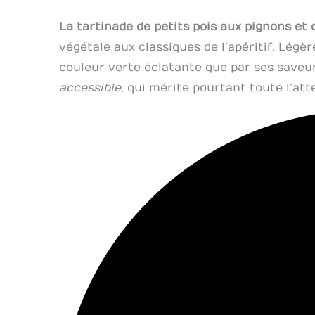
La tartinade de petits pois aux pignons et 
végétale aux classiques de l’apéritif. Légèr
couleur verte éclatante que par ses saveur
accessible
, qui mérite pourtant toute l’att