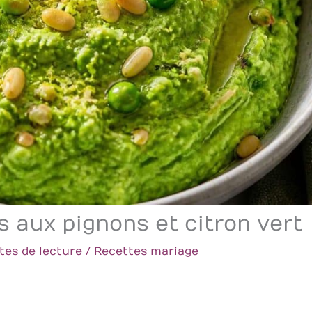
s aux pignons et citron vert
tes de lecture
/
Recettes mariage