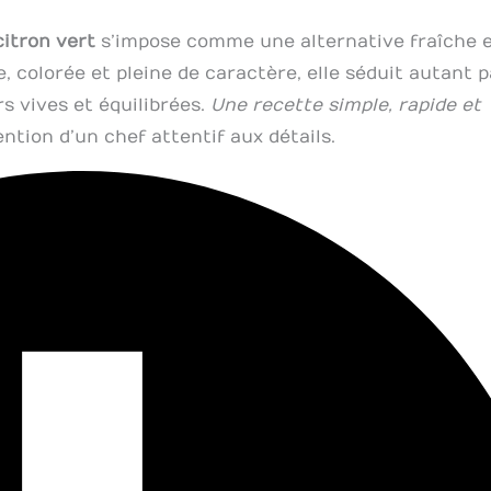
citron vert
s’impose comme une alternative fraîche 
e, colorée et pleine de caractère, elle séduit autant p
s vives et équilibrées.
Une recette simple, rapide et
ention d’un chef attentif aux détails.