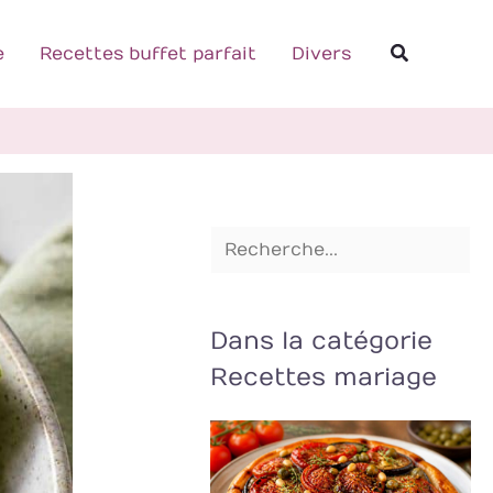
R
Recherch
e
e
Recettes buffet parfait
Divers
c
h
e
r
c
h
e
r
Dans la catégorie
Recettes mariage