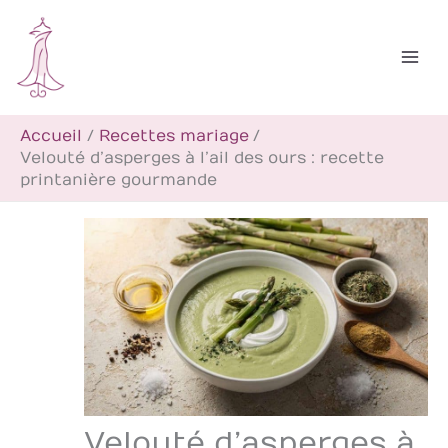
Aller
R
au
e
contenu
c
h
Accueil
Recettes mariage
e
Velouté d’asperges à l’ail des ours : recette
r
printanière gourmande
c
h
e
r
Velouté d’asperges à