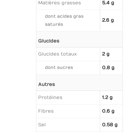
Matières grasses
5.4 g
dont acides gras
2.6 g
saturés
Glucides
Glucides totaux
2 g
dont sucres
0.8 g
Autres
Protéines
1.2 g
Fibres
0.6 g
Sel
0.58 g