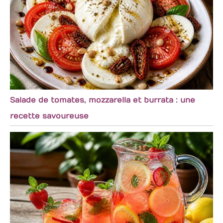
idéal pour les
votre amoure
pendaisons de
pour votre
crémaillère, les
amour et
mariages ou tout
exprimez-lui
autre événement
votre amour
spécial.
Salade de tomates, mozzarella et burrata : une
recette savoureuse