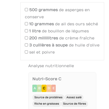
500
grammes
de asperges en
conserve
10
grammes
de ail des ours séché
1
litre
de bouillon de légumes
200
millilitres
de crème fraîche
3
cuillères à soupe
de huile d’olive
sel et poivre
Analyse nutritionnelle
Nutri-Score C
A
B
C
D
E
Source de protéines
Assez salé
Riche en graisses
Source de fibres