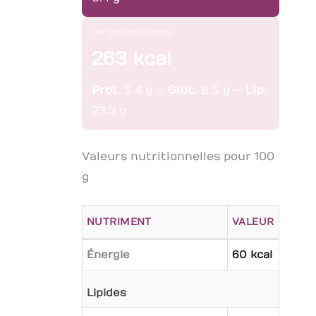
Par portion (4 parts)
263 kcal
Prot.
5.4 g —
Gluc.
8.5 g —
Lip.
23.3 g
Valeurs nutritionnelles pour 100
g
NUTRIMENT
VALEUR
Énergie
60 kcal
Lipides