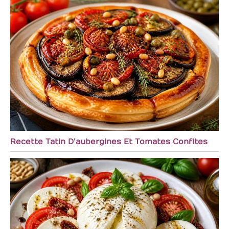
CONTENU DE LA
LIVRAISON ET
SPÉCIFICATIONS :
L’ensemble
comprend 6 cuillères
à apéritif, chacune
mesurant environ
12,5 x 4 cm (longueur
x largeur).
Fabriquées en
porcelaine de
couleur blanche, ces
cuillères sont
Recette Tatin D’aubergines Et Tomates Confites
également
compatibles avec le
lave-vaisselle,
rendant leur
nettoyage rapide et
facile après
utilisation. Profitez
pleinement de vos