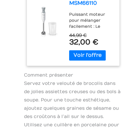
MSM66110
mixage optimales
ErgoMixx -
MIXEUR FACILE À
Puissant moteur
Mixeur
CONTRÔLER :
pour mélanger
plongeant, 2
poignée
facilement : Le
vitesses
ergonomique avec
moteur de 600W
déclenchement
44,99 €
mixe sans effort les
32,00 €
progressif de deux
ingrédients les plus
vitesses, afin de
durs ; préparez de
maîtriser la texture
nombreuses
de vos préparations
recettes grâce à une
AUCUNE SALISSURE
large gamme
NI ÉCLABOUSSURE :
d’accessoires
Comment présenter
un pied anti-
Contrôle aisé d’une
éclaboussure
Servez votre velouté de brocolis dans
seule main : 2
permet de garder
de jolies assiettes creuses ou des bols à
vitesses et bouton
votre plan de travail
turbo pour un
soupe. Pour une touche esthétique,
de la cuisine propre.
mixage optimal ;
Il est compatible au
ajoutez quelques graines de sésame ou
ajustez facilement la
lave-vaisselle
des croûtons à l’ail sur le dessus.
puissance pour un
REPARABILITE 15 ANS
résultat
AU JUSTE PRIX :
Utilisez une cuillère en porcelaine pour