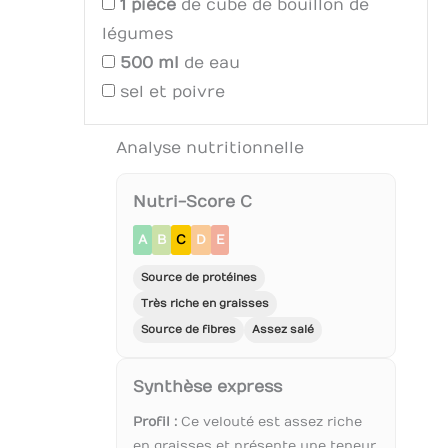
1
pièce
de cube de bouillon de
légumes
500
ml
de eau
sel et poivre
Analyse nutritionnelle
Nutri-Score C
A
B
C
D
E
Source de protéines
Très riche en graisses
Source de fibres
Assez salé
Synthèse express
Profil :
Ce velouté est assez riche
en graisses et présente une teneur