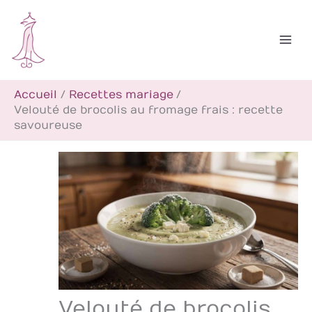
Aller
R
au
e
contenu
c
h
Accueil
Recettes mariage
e
Velouté de brocolis au fromage frais : recette
r
savoureuse
c
h
e
r
Velouté de brocolis