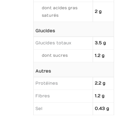
dont acides gras
2 g
saturés
Glucides
Glucides totaux
3.5 g
dont sucres
1.2 g
Autres
Protéines
2.2 g
Fibres
1.2 g
Sel
0.43 g