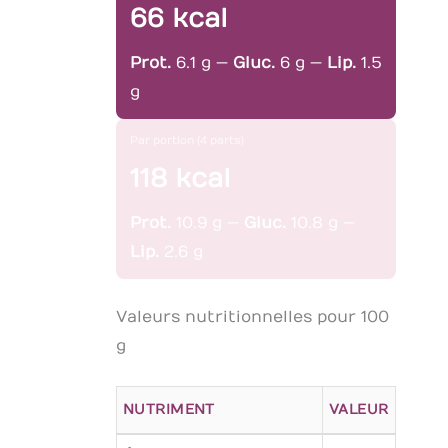
66 kcal
Prot.
6.1 g —
Gluc.
6 g —
Lip.
1.5
g
Par portion (4 parts)
118 kcal
Prot.
10.9 g —
Gluc.
10.8 g —
Lip.
2.6 g
Valeurs nutritionnelles pour 100
g
NUTRIMENT
VALEUR