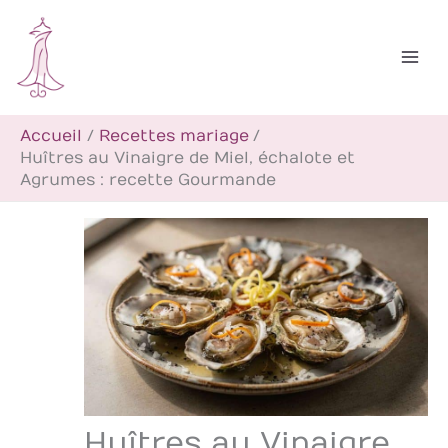
Aller
R
au
e
contenu
c
h
Accueil
Recettes mariage
e
Huîtres au Vinaigre de Miel, échalote et
r
Agrumes : recette Gourmande
c
h
e
r
Huîtres au Vinaigre