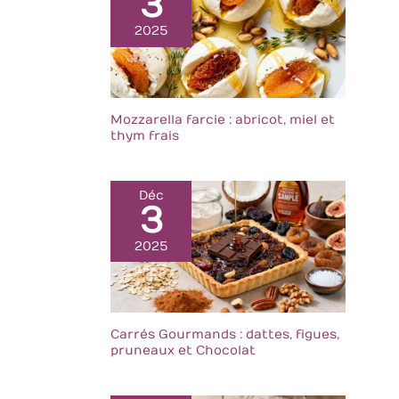
3
modernes et
2025
rustiques. L'ardoise
est idéale pour la
décoration de
plaques de fromage,
antipasti, apéritifs,
Mozzarella farcie : abricot, miel et
sushis, desserts et
thym frais
de nombreuses
collations. La
surface sombre et
Déc
élégante met en
3
valeur vos plats. Le
dessous de ce
2025
plateau de table est
équipé de pieds en
caoutchouc discrets
mais efficaces. Ils
empêchent le
Carrés Gourmands : dattes, figues,
pruneaux et Chocolat
glissement sur la
table ou dans l'évier
tout en protégeant