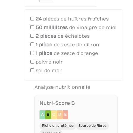
24
pièces
de huîtres fraîches
50
millilitres
de vinaigre de miel
2
pièces
de échalotes
1
pièce
de zeste de citron
1
pièce
de zeste d’orange
poivre noir
sel de mer
Analyse nutritionnelle
Nutri-Score B
A
B
C
D
E
Riche en protéines
Source de fibres