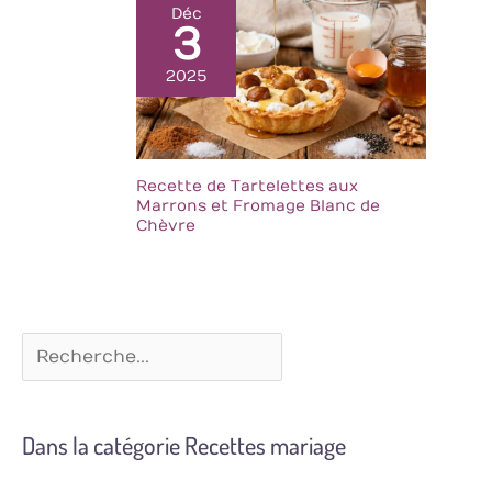
vos surfaces de
Déc
3
meubles des rayures.
Afin de préserver la
2025
beauté naturelle et
la texture unique de
l'ardoise à long
terme, nous vous
recommandons de le
Recette de Tartelettes aux
nettoyer à la main
Marrons et Fromage Blanc de
avec un détergent
Chèvre
doux. Le plateau de
service ne passe pas
au lave-vaisselle –
chaque pièce reste
donc unique.
Dans la catégorie Recettes mariage