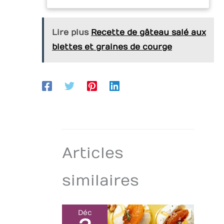
L'élégance rustique
UTILISATION :
du matériau donne à
Lorsque vous
votre table un look
préparez une soirée
Lire plus
Recette de gâteau salé aux
exclusif et de haute
spéciale ou un
qualité. Dimensions :
blettes et graines de courge
événement festif,
15 x 15 cm. Que ce
l'utilisation de
soit pour une
différents plateaux
présentation
peut transformer
élégante des
votre table en une
aliments, comme
véritable expérience
dessous de verre
gastronomique, ce
décoratif ou comme
plateau pour fruits
substitut créatif aux
de mer est
sets de table
multitâche
traditionnels, cette
Articles
assiette de service
est un véritable
similaires
polyvalent. L'aspect
ardoise naturelle
s'adapte
parfaitement aux
Déc
décorations de table