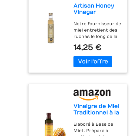
Artisan Honey
Vinegar
(Vinaigre de
Notre fournisseur de
Miel) 250ml
miel entretient des
ruches le long de la
côte nord des
14,25 €
Cornouailles, où les
abeilles se
nourrissent
librement le long des
falaises et des haies.
Le vinaigre de miel
artisanal est
fermenté à partir de
ce magnifique miel
Vinaigre de Miel
de fleurs sauvages
Traditionnel à la
aux notes florales.
Cannelle 500ml
Lauréat du Great
Élaboré à Base de
Taste Award 2022.
Miel : Préparé à
Fabriqué en petits