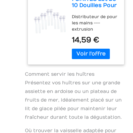
recettes
10 Douilles Pour
imaginables. Vous
Bouteille De
pouvez y une
Distributeur de pour
Sauce Aux
multitude de plats.
les mains ---
Huîtres Douilles
permet d'utiliser des
extrusion
Pour Bouteille
ingrédients
quantitative,
De Ketchup
supplémentaires:
14,59 €
quantification
Tuyau De Pompe
légumes, épices,
précise, pas de
En Plastique
sauces. Haute
gaspillage. peut être
Conception
qualité: le plateau à
utilisé pour les
Compacte
huîtres est fabriqué
bouteilles de
Matériau Pp
en acier inoxydable
ketchup et les
Comment servir les huîtres
de qualité
bouteilles de sauce
supérieure, facile à
Présentez vos huîtres sur une grande
aux huîtres. Pompe à
utiliser et
assiette en ardoise ou un plateau de
bouteille de cuisine :
réutilisable, son
la conception du
fruits de mer, idéalement placé sur un
épaisseur crée une
produit est
expérience de
lit de glace pilée pour maintenir leur
conforme à la
cuisson uniforme -
conception
fraîcheur durant toute la dégustation.
des lots entiers
ergonomique, facile
d'huîtres ou de
à installer et à
Où trouver la vaisselle adaptée pour
crevettes peuvent